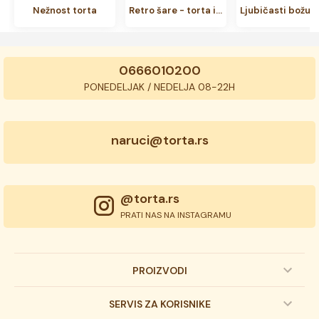
Nežnost torta
Retro šare - torta iz kolekcije 8. mart
0666010200
PONEDELJAK / NEDELJA 08-22H
naruci@torta.rs
@torta.rs
PRATI NAS NA INSTAGRAMU
PROIZVODI
Dečije torte
SERVIS ZA KORISNIKE