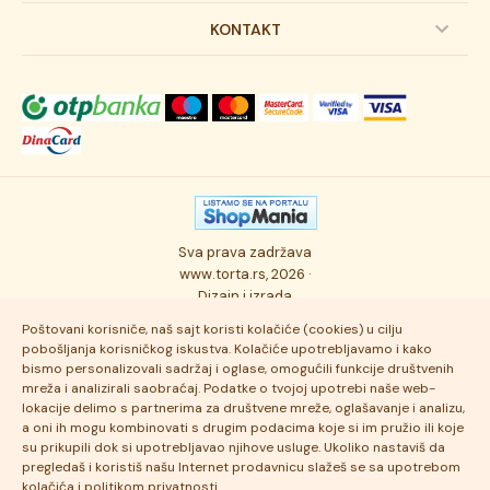
Svadbene torte
Prijava na newsletter
KONTAKT
Svečane torte
Uslovi kupovine
O kompaniji
Torta klasici
Dostava robe
Novosti
Kolači
Autorska prava
Posao
Osmisli tortu
Politika privatnosti
Kontakt
Sva prava zadržava
Ukusi torti
Najčešće postavljana pitanja
www.torta.rs, 2026 ·
Dizajn i izrada
Tehnologija i kvalitet
Poštovani korisniče, naš sajt koristi kolačiće (cookies) u cilju
pobošljanja korisničkog iskustva. Kolačiće upotrebljavamo i kako
bismo personalizovali sadržaj i oglase, omogućili funkcije društvenih
mreža i analizirali saobraćaj. Podatke o tvojoj upotrebi naše web-
lokacije delimo s partnerima za društvene mreže, oglašavanje i analizu,
a oni ih mogu kombinovati s drugim podacima koje si im pružio ili koje
su prikupili dok si upotrebljavao njihove usluge. Ukoliko nastaviš da
pregledaš i koristiš našu Internet prodavnicu slažeš se sa upotrebom
kolačića i politikom privatnosti.