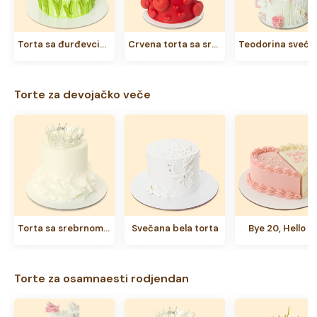
Torta sa đurđevcima
Crvena torta sa srcima
Torte za devojačko veče
Torta sa srebrnom krunom
Svečana bela torta
Bye 20, Hello 3
Torte za osamnaesti rodjendan