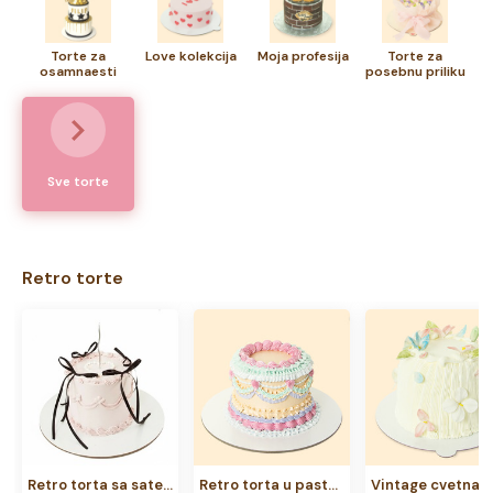
svečana torta,
torte za posebnu priliku
će vam pomoći da
odaberete najukusnije i najoriginalnije torte za vaše slavlje.
Torte za
Love kolekcija
Moja profesija
Torte za
Zaposleni u TORTI će se potruditi da svaku vašu ideju pretoče
osamnaesti
posebnu priliku
u tortu koju ste zamislili.
rodjendan
Sve torte
Retro torte
Retro torta sa satenskim mašnicama
Retro torta u pastelnim bojama