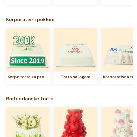
Korporativni pokloni
Korpo torta za proslavu 200K pratilaca
Torta sa logom
Rođendanske torte