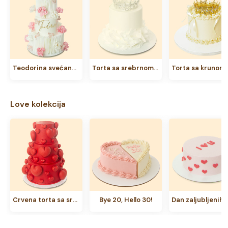
Teodorina svećana torta
Torta sa srebrnom krunom
Love kolekcija
Crvena torta sa srcima
Bye 20, Hello 30!