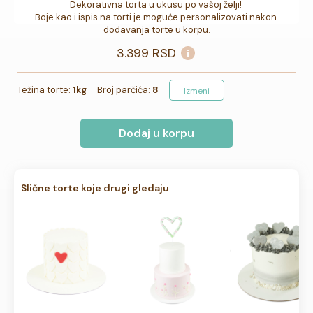
Dekorativna torta u ukusu po vašoj želji! 

Boje kao i ispis na torti je moguće personalizovati nakon 
dodavanja torte u korpu.
3.399
RSD
Težina torte:
1kg
Broj parčića:
8
Izmeni
Dodaj u korpu
Slične torte koje drugi gledaju