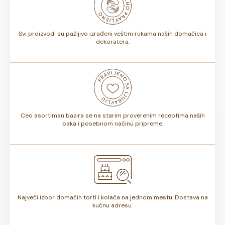
biti od 7 do 10 dana. Rok trajanja je istaknut na deklaraciji
torte.
Svi proizvodi su pažljivo izrađeni veštim rukama naših domaćica i
dekoratera.
Ceo asortiman bazira se na starim proverenim receptima naših
baka i posebnom načinu pripreme.
Najveći izbor domaćih torti i kolača na jednom mestu. Dostava na
kućnu adresu.