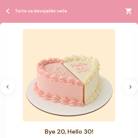
Torte za devojačko veče
Bye 20, Hello 30!