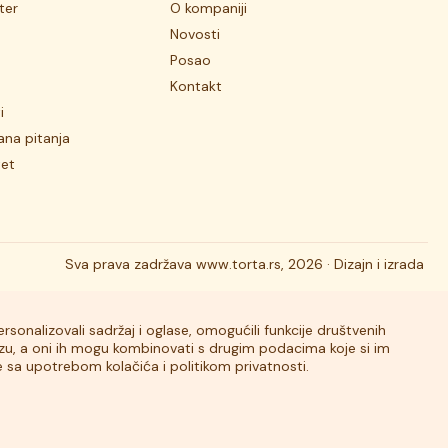
ter
O kompaniji
Novosti
Posao
Kontakt
i
ana pitanja
tet
Sva prava zadržava
www.torta.rs, 2026 ·
Dizajn i izrada
rsonalizovali sadržaj i oglase, omogućili funkcije društvenih
lizu, a oni ih mogu kombinovati s drugim podacima koje si im
 se sa upotrebom kolačića i politikom privatnosti.