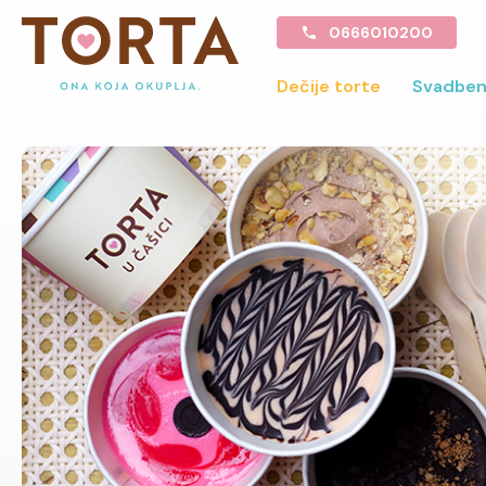
0666010200
Dečije torte
Svadben