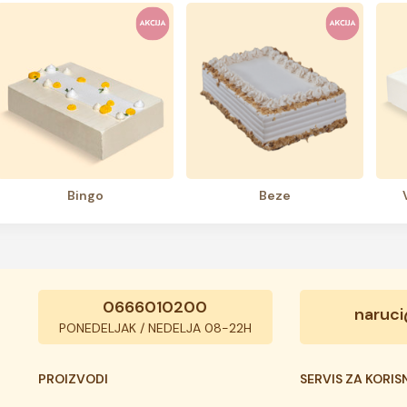
bingo
beze
0666010200
naruci
PONEDELJAK / NEDELJA 08-22H
PROIZVODI
SERVIS ZA KORIS