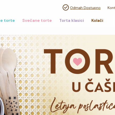
Odmah Dostupno
Kont
e torte
Svečane torte
Torta klasici
Kolači