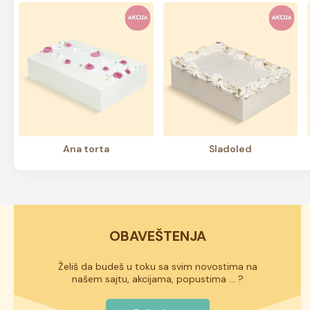
ana torta
sladoled
OBAVEŠTENJA
Želiš da budeš u toku sa svim novostima na
našem sajtu, akcijama, popustima ... ?