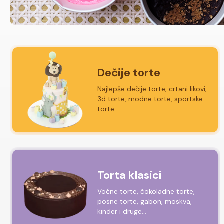
Dečije torte
Najlepše dečije torte, crtani likovi,
3d torte, modne torte, sportske
torte...
Torta klasici
Voćne torte, čokoladne torte,
posne torte, gabon, moskva,
kinder i druge...