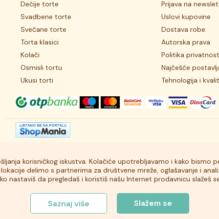
Dečije torte
Prijava na newslet
Svadbene torte
Uslovi kupovine
Svečane torte
Dostava robe
Torta klasici
Autorska prava
Kolači
Politika privatnost
Osmisli tortu
Najčešće postavlj
Ukusi torti
Tehnologija i kvali
bošljanja korisničkog iskustva. Kolačiće upotrebljavamo i kako bismo pe
b-lokacije delimo s partnerima za društvene mreže, oglašavanje i ana
koliko nastaviš da pregledaš i koristiš našu Internet prodavnicu slažeš
Slažem se
Saznaj više