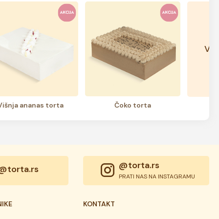
Vid
višnja ananas torta
čoko torta
@torta.rs
@torta.rs
PRATI NAS NA INSTAGRAMU
NIKE
KONTAKT