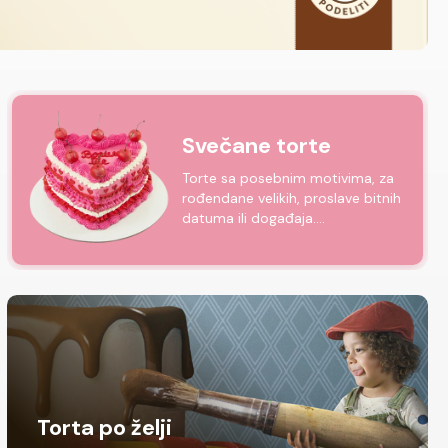
Svečane torte
Torte sa posebnim motivima, za
rođendane velikih, proslave bitnih
datuma ili događaja....
Torta po želji