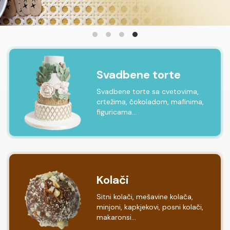
Svadbene torte
Svadbene torte sa cvetovima,
crtežima, čokoladom, mafinima,
figuricama...
Kolači
Sitni kolači, mešavine kolača,
minjoni, kapkjekovi, posni kolači,
makaronsi...