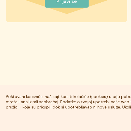
Prijavi se
Poštovani korisniče, naš sajt koristi kolačiće (cookies) u cilju po
mreža i analizirali saobraćaj. Podatke o tvojoj upotrebi naše we
pružio ili koje su prikupili dok si upotrebljavao njihove usluge. U