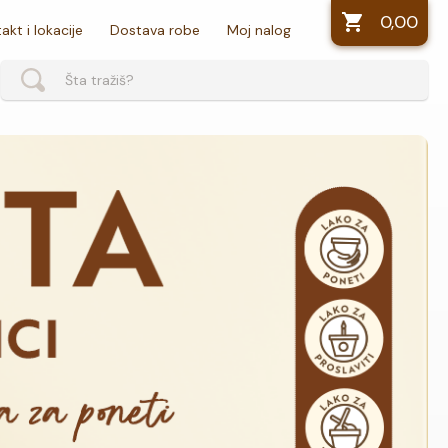
0,00
akt i lokacije
Dostava robe
Moj nalog