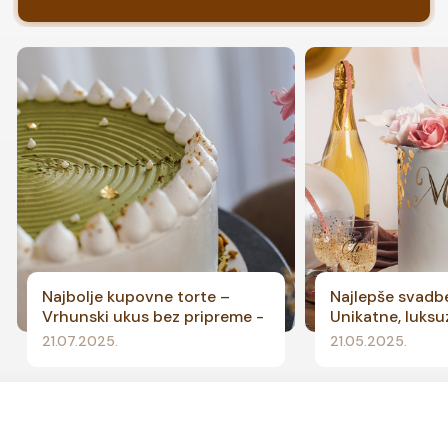
Najbolje kupovne torte –
Najlepše svadb
Vrhunski ukus bez pripreme -
Unikatne, luksu
TORTA
prefinjene
21.07.2025.
21.05.2025.