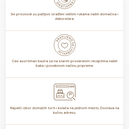
torte.
Svi proizvodi su pažljivo izrađeni veštim rukama naših domaćica i
dekoratera.
Ceo asortiman bazira se na starim proverenim receptima naših
baka i posebnom načinu pripreme.
Najveći izbor domaćih torti i kolača na jednom mestu. Dostava na
kućnu adresu.