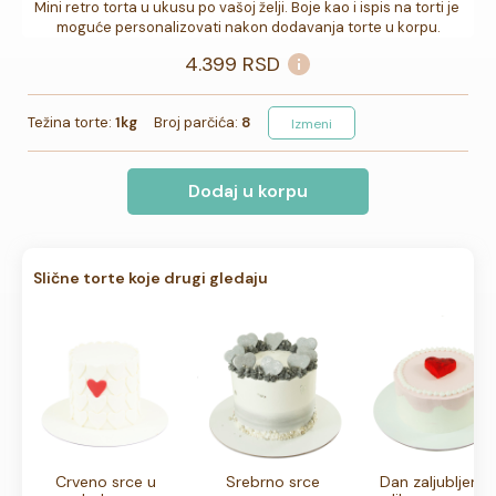
Mini retro torta u ukusu po vašoj želji. Boje kao i ispis na torti je 
moguće personalizovati nakon dodavanja torte u korpu.
4.399
RSD
Težina torte:
1kg
Broj parčića:
8
Izmeni
Dodaj u korpu
Slične torte koje drugi gledaju
Crveno srce u
Srebrno srce
Dan zaljubljenih