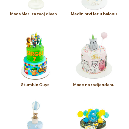
Maca Meri za tvoj divan dan
Medin prvi let u balonu
Stumble Guys
Mace na rodjendanu