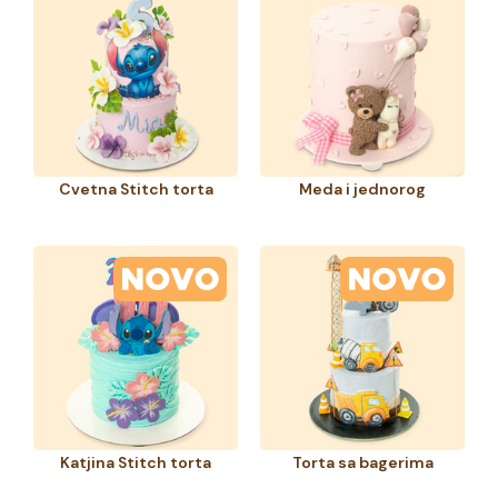
Cvetna Stitch torta
Meda i jednorog
Katjina Stitch torta
Torta sa bagerima