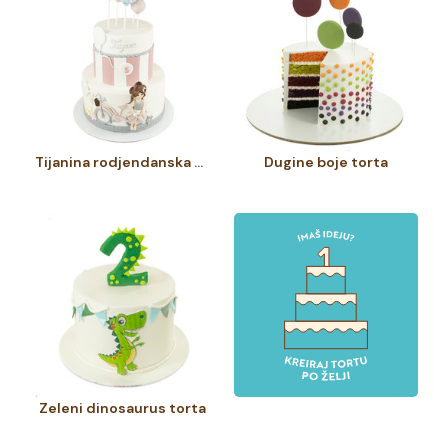
Tijanina rodjendanska torta
Dugine boje torta
Zeleni dinosaurus torta