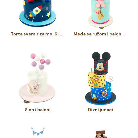
Torta svemir za moj 6-ti rodjendan
Meda sa ružom i balonima
Slon i baloni
Dizni junaci