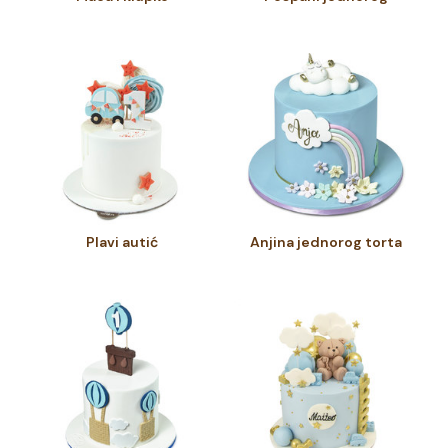
Plavi autić
Anjina jednorog torta