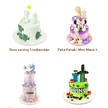
Dino za moj 1 rodjendan
Pata Patak i Mini Maus torta