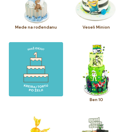
Mede na rođendanu
Veseli Minion
Ben 10