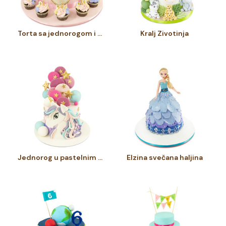
Torta sa jednorogom i kapkejkovima
Kralj Zivotinja
Jednorog u pastelnim bojama
Elzina svečana haljina