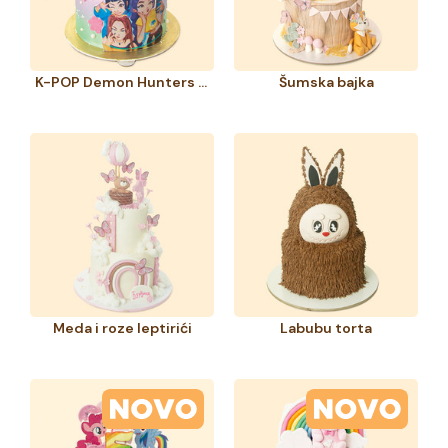
TORTA pravi i
torte sa crtanim junacima
,
torte sa životinjama
kao i
torte za krštenja
. Uverite se zašto je TORTA uvek pravi
izbor za sve vrste proslava.
K-POP Demon Hunters torta
Šumska bajka
Meda i roze leptirići
Labubu torta