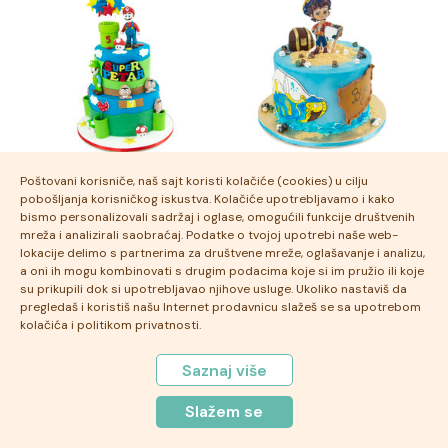
Super Mario i Luigi
Santjago od mora
Poštovani korisniče, naš sajt koristi kolačiće (cookies) u cilju
pobošljanja korisničkog iskustva. Kolačiće upotrebljavamo i kako
bismo personalizovali sadržaj i oglase, omogućili funkcije društvenih
mreža i analizirali saobraćaj. Podatke o tvojoj upotrebi naše web-
lokacije delimo s partnerima za društvene mreže, oglašavanje i analizu,
a oni ih mogu kombinovati s drugim podacima koje si im pružio ili koje
su prikupili dok si upotrebljavao njihove usluge. Ukoliko nastaviš da
pregledaš i koristiš našu Internet prodavnicu slažeš se sa upotrebom
kolačića i politikom privatnosti.
Saznaj više
Slažem se
Manetova mornarska avantura
Knjiga o dzungli