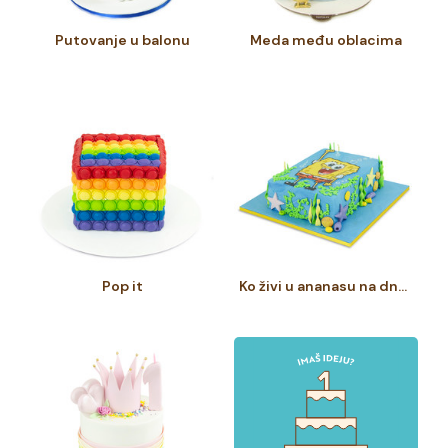
Putovanje u balonu
Meda među oblacima
Pop it
Ko živi u ananasu na dnu mora