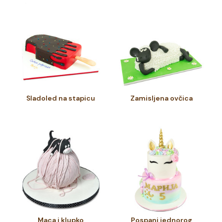
Sladoled na stapicu
Zamisljena ovčica
Maca i klupko
Pospani jednorog