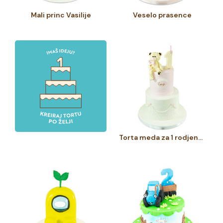
Mali princ Vasilije
Veselo prasence
Torta meda za 1 rodjendan