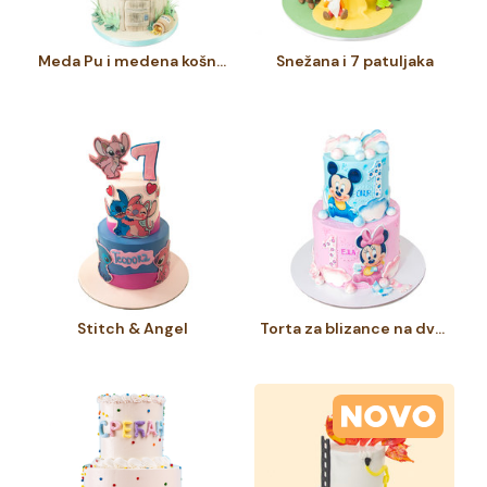
Meda Pu i medena košnica
Snežana i 7 patuljaka
Stitch & Angel
Torta za blizance na dva sprata