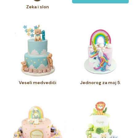
Zeka i slon
Veseli medvedići
Jednorog za moj 5.