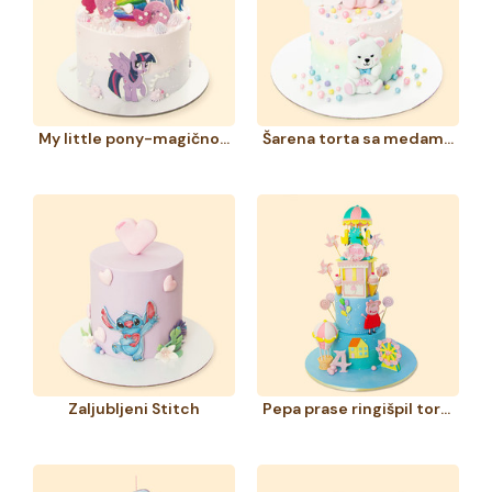
My little pony-magično prijateljstvo
Šarena torta sa medama i dugom
Zaljubljeni Stitch
Pepa prase ringišpil torta