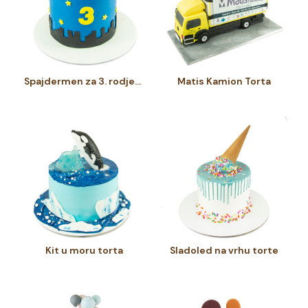
Spajdermen za 3. rodjendan
Matis Kamion Torta
Kit u moru torta
Sladoled na vrhu torte