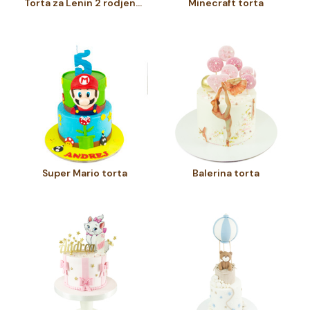
Torta za Lenin 2 rodjendan
Minecraft torta
Super Mario torta
Balerina torta