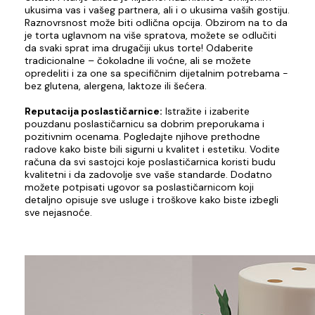
ukusima vas i vašeg partnera, ali i o ukusima vaših gostiju.
Raznovrsnost može biti odlična opcija. Obzirom na to da
je torta uglavnom na više spratova, možete se odlučiti
da svaki sprat ima drugačiji ukus torte! Odaberite
tradicionalne – čokoladne ili voćne, ali se možete
opredeliti i za one sa specifičnim dijetalnim potrebama -
bez glutena, alergena, laktoze ili šećera.
Reputacija poslastičarnice:
Istražite i izaberite
pouzdanu poslastičarnicu sa dobrim preporukama i
pozitivnim ocenama. Pogledajte njihove prethodne
radove kako biste bili sigurni u kvalitet i estetiku. Vodite
računa da svi sastojci koje poslastičarnica koristi budu
kvalitetni i da zadovolje sve vaše standarde. Dodatno
možete potpisati ugovor sa poslastičarnicom koji
detaljno opisuje sve usluge i troškove kako biste izbegli
sve nejasnoće.