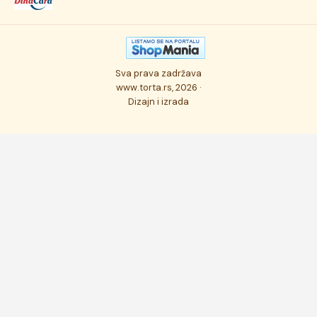
Kolači
Autorska prava
Posao
Osmisli tortu
Politika privatnosti
Kontakt
Sva prava zadržava
Ukusi torti
Najčešće postavljana pitanja
www.torta.rs, 2026 ·
Dizajn i izrada
Tehnologija i kvalitet