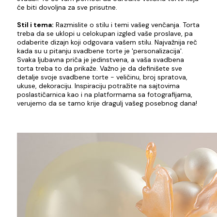
će biti dovoljna za sve prisutne.
Stil i tema:
Razmislite o stilu i temi vašeg venčanja. Torta
treba da se uklopi u celokupan izgled vaše proslave, pa
odaberite dizajn koji odgovara vašem stilu. Najvažnija reč
kada su u pitanju svadbene torte je 'personalizacija'.
Svaka ljubavna priča je jedinstvena, a vaša svadbena
torta treba to da prikaže. Važno je da definišete sve
detalje svoje svadbene torte - veličinu, broj spratova,
ukuse, dekoraciju. Inspiraciju potražite na sajtovima
poslastičarnica kao i na platformama sa fotografijama,
verujemo da se tamo krije dragulj vašeg posebnog dana!