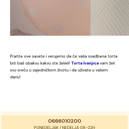
Pratite ove savete i verujemo da će vaša svadbena torta
biti baš obakvu kakvu ste želieli!
Torta Ivanjica
vam želi
svu sreću u zajedničkom životu i da uživate u vašem
danu!
0666010200
PONEDELJAK / NEDELJA 08-22H