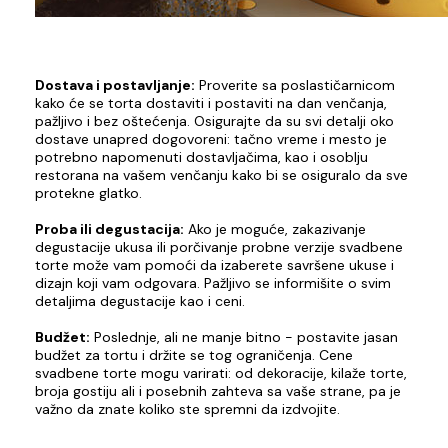
Dostava i postavljanje:
Proverite sa poslastičarnicom
kako će se torta dostaviti i postaviti na dan venčanja,
pažljivo i bez oštećenja. Osigurajte da su svi detalji oko
dostave unapred dogovoreni: tačno vreme i mesto je
potrebno napomenuti dostavljačima, kao i osoblju
restorana na vašem venčanju kako bi se osiguralo da sve
protekne glatko.
Proba ili degustacija:
Ako je moguće, zakazivanje
degustacije ukusa ili porčivanje probne verzije svadbene
torte može vam pomoći da izaberete savršene ukuse i
dizajn koji vam odgovara. Pažljivo se informišite o svim
detaljima degustacije kao i ceni.
Budžet:
Poslednje, ali ne manje bitno - postavite jasan
budžet za tortu i držite se tog ograničenja. Cene
svadbene torte mogu varirati: od dekoracije, kilaže torte,
broja gostiju ali i posebnih zahteva sa vaše strane, pa je
važno da znate koliko ste spremni da izdvojite.