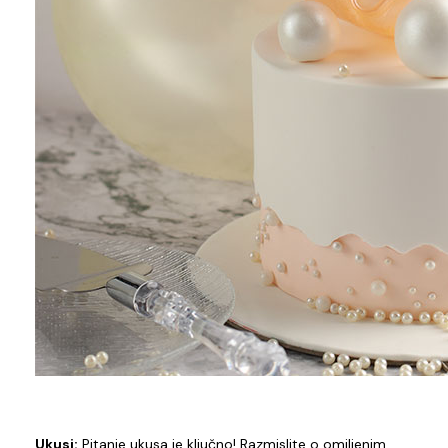
Ukusi:
Pitanje ukusa je ključno! Razmislite o omiljenim