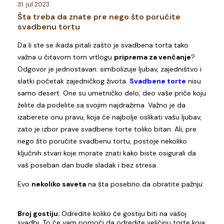
31. jul 2023.
Šta treba da znate pre nego što poručite
svadbenu tortu
Da li ste se ikada pitali zašto je svadbena torta tako
važna u čitavom tom vrtlogu
priprema za venčanje
?
Odgovor je jednostavan: simbolizuje ljubav, zajedništvo i
slatki početak zajedničkog života.
Svadbene torte
nisu
samo desert. One su umetničko delo, deo vaše priče koju
želite da podelite sa svojim najdražima. Važno je da
izaberete onu pravu, koja će najbolje oslikati vašu ljubav,
zato je izbor prave svadbene torte toliko bitan. Ali, pre
nego što poručite svadbenu tortu, postoje nekoliko
ključnih stvari koje morate znati kako biste osigurali da
vaš poseban dan bude sladak i bez stresa.
Evo
nekoliko saveta
na šta posebno da obratite pažnju:
Broj gostiju:
Odredite koliko će gostiju biti na vašoj
svadbi. To će vam pomoći da odredite veličinu torte koja