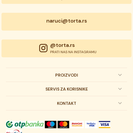
naruci@torta.rs
@torta.rs
PRATI NAS NA INSTAGRAMU
PROIZVODI
Dečije torte
SERVIS ZA KORISNIKE
Svadbene torte
Prijava na newsletter
KONTAKT
Svečane torte
Uslovi kupovine
O kompaniji
Torta klasici
Dostava robe
Novosti