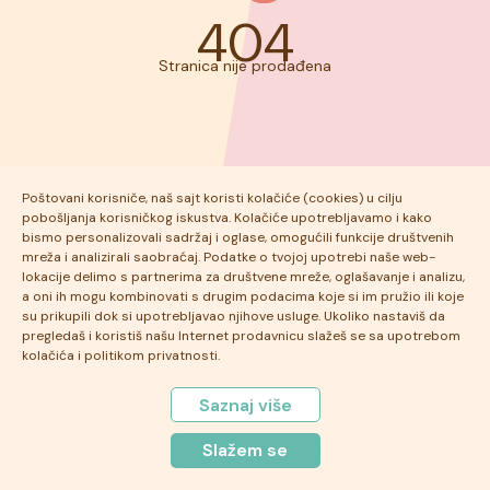
404
Stranica nije prodađena
Poštovani korisniče, naš sajt koristi kolačiće (cookies) u cilju
pobošljanja korisničkog iskustva. Kolačiće upotrebljavamo i kako
bismo personalizovali sadržaj i oglase, omogućili funkcije društvenih
mreža i analizirali saobraćaj. Podatke o tvojoj upotrebi naše web-
lokacije delimo s partnerima za društvene mreže, oglašavanje i analizu,
a oni ih mogu kombinovati s drugim podacima koje si im pružio ili koje
su prikupili dok si upotrebljavao njihove usluge. Ukoliko nastaviš da
pregledaš i koristiš našu Internet prodavnicu slažeš se sa upotrebom
kolačića i politikom privatnosti.
Saznaj više
Slažem se