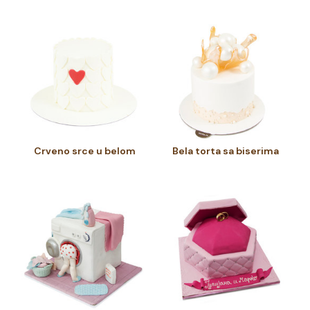
Crveno srce u belom
Bela torta sa biserima