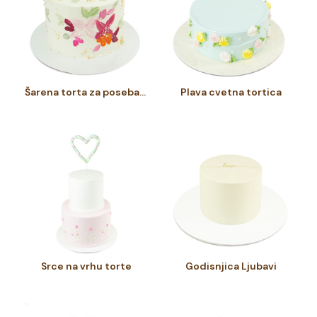
Šarena torta za poseban dan
Plava cvetna tortica
Srce na vrhu torte
Godisnjica Ljubavi