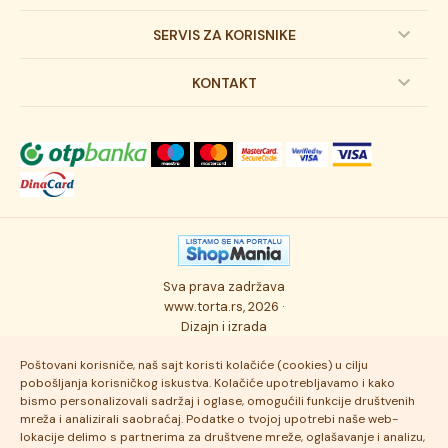
Dečije torte
SERVIS ZA KORISNIKE
Svadbene torte
Prijava na newsletter
KONTAKT
Svečane torte
Uslovi kupovine
O kompaniji
Torta klasici
Dostava robe
Novosti
Kolači
Autorska prava
Posao
Osmisli tortu
Politika privatnosti
Kontakt
Sva prava zadržava
Ukusi torti
Najčešće postavljana pitanja
www.torta.rs, 2026 ·
Dizajn i izrada
Tehnologija i kvalitet
Poštovani korisniče, naš sajt koristi kolačiće (cookies) u cilju
pobošljanja korisničkog iskustva. Kolačiće upotrebljavamo i kako
bismo personalizovali sadržaj i oglase, omogućili funkcije društvenih
mreža i analizirali saobraćaj. Podatke o tvojoj upotrebi naše web-
lokacije delimo s partnerima za društvene mreže, oglašavanje i analizu,