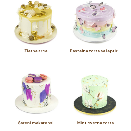
Zlatna srca
Pastelna torta sa leptirima
Šareni makaronsi
Mint cvetna torta