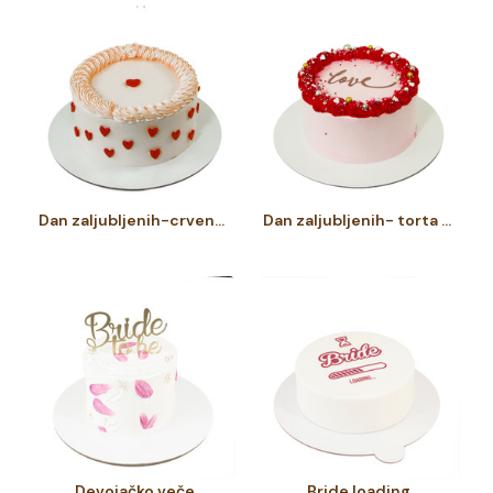
Dan zaljubljenih-crvena srca
Dan zaljubljenih- torta LOVE
Devojačko veče
Bride loading