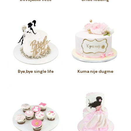
Bye,bye single life
Kuma nije dugme