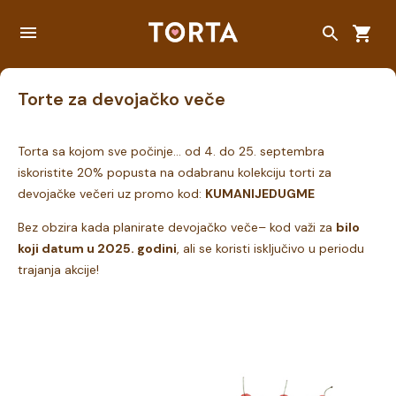
Torte za devojačko veče
Torta sa kojom sve počinje... od 4. do 25. septembra
iskoristite 20% popusta na odabranu kolekciju torti za
devojačke večeri uz promo kod:
KUMANIJEDUGME
Bez obzira kada planirate devojačko veče– kod važi za
bilo
koji datum u 2025. godini
, ali se koristi isključivo u periodu
trajanja akcije!