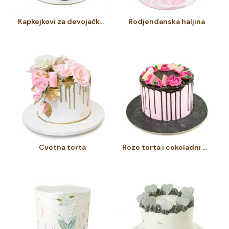
Kapkejkovi za devojačko veče
Rodjendanska haljina
Cvetna torta
Roze torta i cokoladni preliv