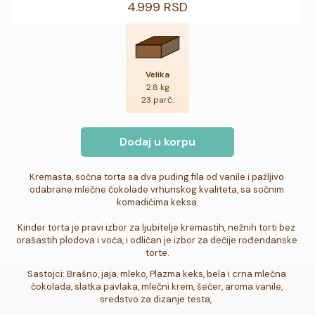
4.999 RSD
Velika
2.8 kg
23 parč.
Dodaj u korpu
Kremasta, sočna torta sa dva puding fila od vanile i pažljivo 
odabrane mlečne čokolade vrhunskog kvaliteta, sa sočnim 
komadićima keksa.

Kinder torta je pravi izbor za ljubitelje kremastih, nežnih torti bez 
orašastih plodova i voća, i odličan je izbor za dečije rođendanske 
torte.
Sastojci: Brašno, jaja, mleko, Plazma keks, bela i crna mlečna 
čokolada, slatka pavlaka, mlečni krem, šećer, aroma vanile, 
sredstvo za dizanje testa, .