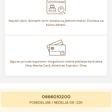
Najveći izbor domaćih torti i kolača na jednom mestu. Dostava na
kućnu adresu.
Siguran proces kupovine i mogućnost online plaćanja karticama
Visa, MasterCard, American Express i Dina.
0666010200
PONEDELJAK / NEDELJA 08-22H