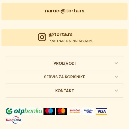
naruci@torta.rs
@torta.rs
PRATI NAS NA INSTAGRAMU
PROIZVODI
Dečije torte
SERVIS ZA KORISNIKE
Svadbene torte
Prijava na newsletter
KONTAKT
Svečane torte
Uslovi kupovine
O kompaniji
Torta klasici
Dostava robe
Novosti
Kolači
Autorska prava