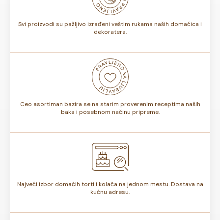
torte.
Svi proizvodi su pažljivo izrađeni veštim rukama naših domaćica i
dekoratera.
Ceo asortiman bazira se na starim proverenim receptima naših
baka i posebnom načinu pripreme.
Najveći izbor domaćih torti i kolača na jednom mestu. Dostava na
kućnu adresu.