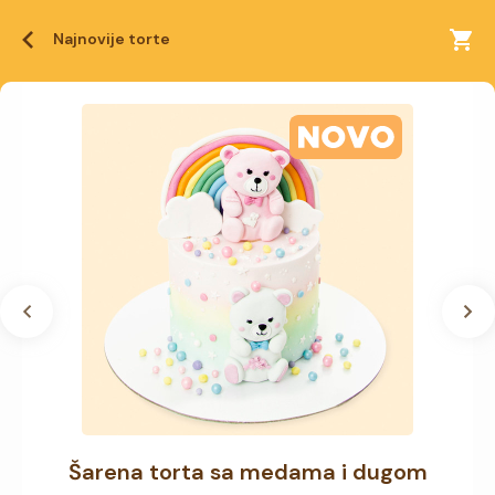
Najnovije torte
Šarena torta sa medama i dugom