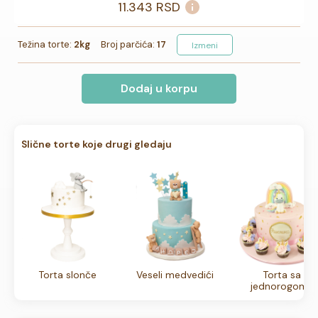
11.343
RSD
Težina torte:
2kg
Broj parčića:
17
Izmeni
Dodaj u korpu
Slične torte koje drugi gledaju
Torta slonče
Veseli medvedići
Torta sa
jednorogom i
kapkejkovima