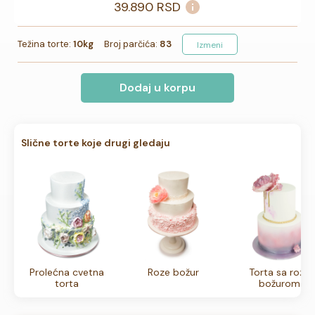
39.890
RSD
Težina torte:
10kg
Broj parčića:
83
Izmeni
Dodaj u korpu
Slične torte koje drugi gledaju
Prolećna cvetna
Roze božur
Torta sa roze
torta
božurom