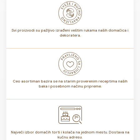
odnosno, da li sadrže voće ili ne, rok trajanja torte može
biti od 7 do 10 dana. Rok trajanja je istaknut na deklaraciji
torte.
Svi proizvodi su pažljivo izrađeni veštim rukama naših domaćica i
dekoratera.
Ceo asortiman bazira se na starim proverenim receptima naših
baka i posebnom načinu pripreme.
Najveći izbor domaćih torti i kolača na jednom mestu. Dostava na
kućnu adresu.