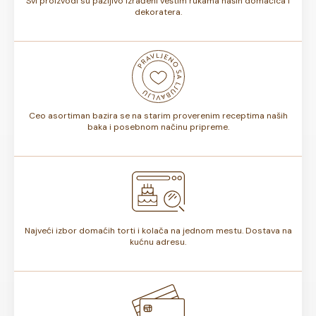
Svi proizvodi su pažljivo izrađeni veštim rukama naših domaćica i
dekoratera.
Ceo asortiman bazira se na starim proverenim receptima naših
baka i posebnom načinu pripreme.
Najveći izbor domaćih torti i kolača na jednom mestu. Dostava na
kućnu adresu.