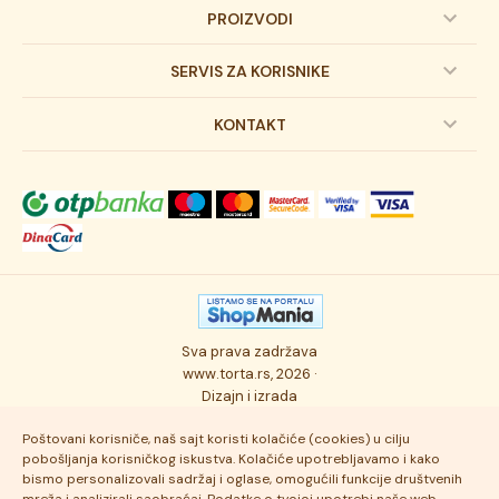
PROIZVODI
Dečije torte
SERVIS ZA KORISNIKE
Svadbene torte
Prijava na newsletter
KONTAKT
Svečane torte
Uslovi kupovine
O kompaniji
Torta klasici
Dostava robe
Novosti
Kolači
Autorska prava
Posao
Osmisli tortu
Politika privatnosti
Kontakt
Sva prava zadržava
Ukusi torti
Najčešće postavljana pitanja
www.torta.rs, 2026 ·
Dizajn i izrada
Tehnologija i kvalitet
Poštovani korisniče, naš sajt koristi kolačiće (cookies) u cilju
pobošljanja korisničkog iskustva. Kolačiće upotrebljavamo i kako
bismo personalizovali sadržaj i oglase, omogućili funkcije društvenih