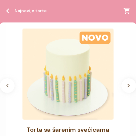
Najnovije torte
Torta sa šarenim svećicama