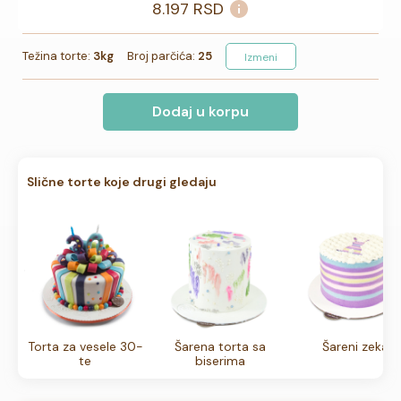
8.197
RSD
Težina torte:
3kg
Broj parčića:
25
Izmeni
Dodaj u korpu
Slične torte koje drugi gledaju
Torta za vesele 30-
Šarena torta sa
Šareni zeka
te
biserima