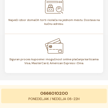
Najveći izbor domaćih torti i kolača na jednom mestu. Dostava na
kućnu adresu.
Siguran proces kupovine i mogućnost online plaćanja karticama
Visa, MasterCard, American Express i Dina.
0666010200
PONEDELJAK / NEDELJA 08-22H