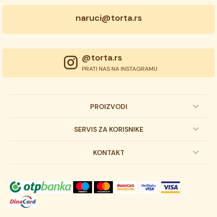
naruci@torta.rs
@torta.rs
PRATI NAS NA INSTAGRAMU
PROIZVODI
Dečije torte
SERVIS ZA KORISNIKE
Svadbene torte
Prijava na newsletter
KONTAKT
Svečane torte
Uslovi kupovine
O kompaniji
Torta klasici
Dostava robe
Novosti
Kolači
Autorska prava