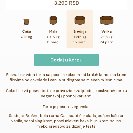
3.299 RSD
Čaša
Mala
Srednja
Velika
0.12 kg
0.98 kg
1.745 kg
2.93 kg
8 parč.
15 parč.
24 parč.
Dodaj u korpu
Posna biskvitna torta sa posnim keksom, od krhkih korica sa krem 
filovima od čokolade i vanila pudingom sa mlevenim lešnicima.

Čoko biskvit posna torta je pravi izbor za ljubitelje biskvitnih torti u 
veganskoj / posnoj varijanti.

Torta je posna i veganska.
Sastojci: Brašno, bela i crna Callebaut čokolada, pečeni lešnici, 
vanila, posni šlag krem, posni mleveni keks, biljni krem, sojino 
mleko, sredstvo za dizanje testa.