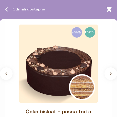
Odmah dostupno
Čoko biskvit - posna torta