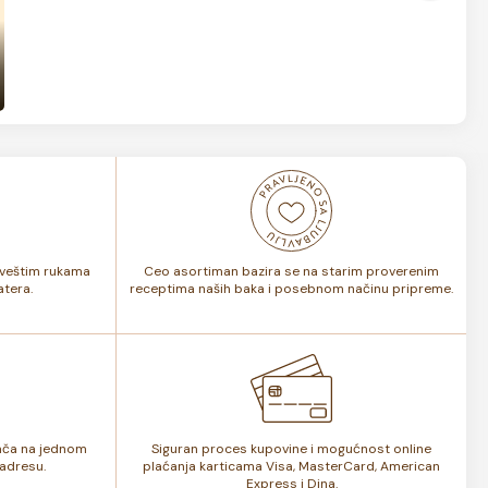
i veštim rukama
Ceo asortiman bazira se na starim proverenim
tera.
receptima naših baka i posebnom načinu pripreme.
lača na jednom
Siguran proces kupovine i mogućnost online
adresu.
plaćanja karticama Visa, MasterCard, American
Express i Dina.