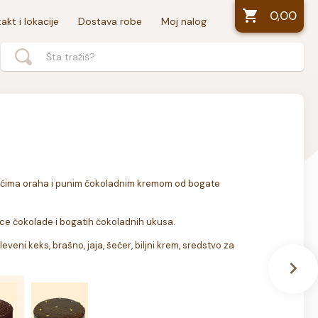
0,00
akt i lokacije
Dostava robe
Moj nalog
ćima oraha i punim čokoladnim kremom od bogate 
ce čokolade i bogatih čokoladnih ukusa.
veni keks, brašno, jaja, šećer, biljni krem, sredstvo za 