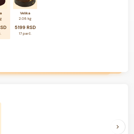
a
Velika
kg
2.08 kg
RSD
5199 RSD
.
17 parč.