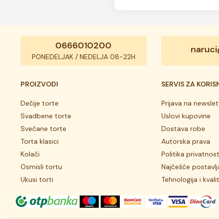
0666010200
naruci
PONEDELJAK / NEDELJA 08-22H
PROIZVODI
SERVIS ZA KORIS
Dečije torte
Prijava na newslet
Svadbene torte
Uslovi kupovine
Svečane torte
Dostava robe
Torta klasici
Autorska prava
Kolači
Politika privatnost
Osmisli tortu
Najčešće postavlj
Ukusi torti
Tehnologija i kvali