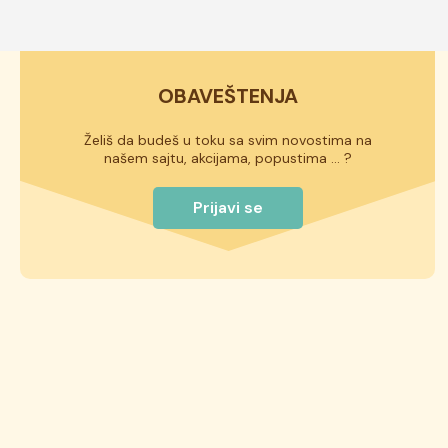
istaknut na deklaraciji torte.
OBAVEŠTENJA
Želiš da budeš u toku sa svim novostima na
našem sajtu, akcijama, popustima ... ?
Prijavi se