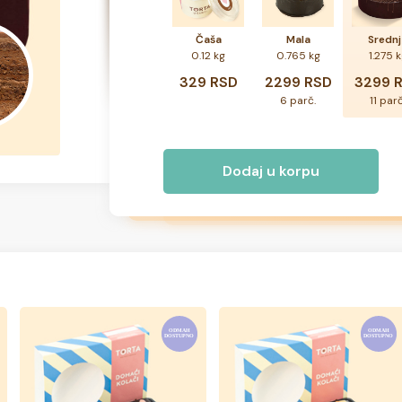
Čaša
Mala
Srednj
0.12 kg
0.765 kg
1.275 
329 RSD
2299 RSD
3299 
6 parč.
11 parč
Dodaj u korpu