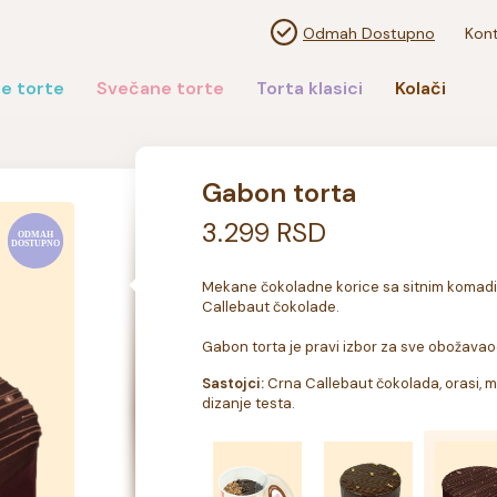
Odmah Dostupno
Kont
e torte
Svečane torte
Torta klasici
Kolači
Gabon torta
3.299 RSD
Mekane čokoladne korice sa sitnim komadi
Callebaut čokolade.

Gabon torta je pravi izbor za sve obožavao
Sastojci:
 Crna Callebaut čokolada, orasi, mle
dizanje testa.