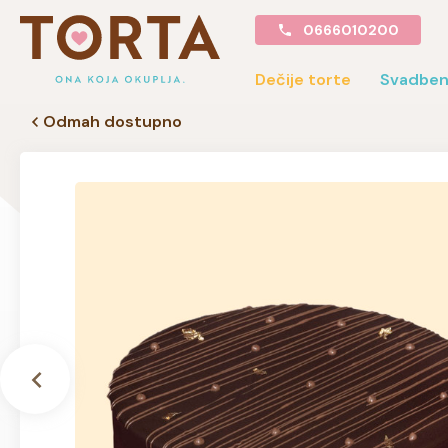
0666010200
Dečije torte
Svadben
Odmah dostupno