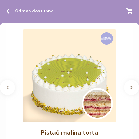
Odmah dostupno
Pistać malina torta