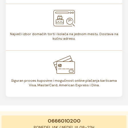
Najveći izbor domaćih torti i kolača na jednom mestu. Dostava na
kućnu adresu.
Siguran proces kupovine i mogućnost online plaćanja karticama
Visa, MasterCard, American Express i Dina.
0666010200
PONEDELJAK / NEDELJA 08-22H