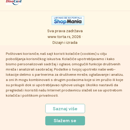
Kolači
Autorska prava
Posao
Osmisli tortu
Politika privatnosti
Kontakt
Sva prava zadržava
Ukusi torti
Najčešće postavljana pitanja
www.torta.rs, 2026 ·
Dizajn i izrada
Tehnologija i kvalitet
Poštovani korisniče, naš sajt koristi kolačiće (cookies) u cilju
pobošljanja korisničkog iskustva. Kolačiće upotrebljavamo i kako
bismo personalizovali sadržaj i oglase, omogućili funkcije društvenih
mreža i analizirali saobraćaj. Podatke o tvojoj upotrebi naše web-
lokacije delimo s partnerima za društvene mreže, oglašavanje i analizu,
a oni ih mogu kombinovati s drugim podacima koje si im pružio ili koje
su prikupili dok si upotrebljavao njihove usluge. Ukoliko nastaviš da
pregledaš i koristiš našu Internet prodavnicu slažeš se sa upotrebom
kolačića i politikom privatnosti.
Saznaj više
Slažem se