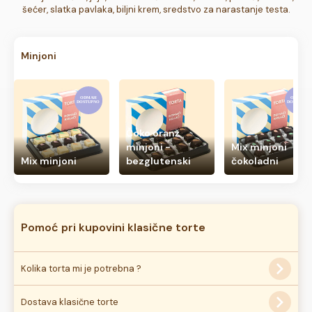
šećer, slatka pavlaka, biljni krem, sredstvo za narastanje testa.
Minjoni
Čoko oranž
minjoni -
Mix minjoni
Mix minjoni
bezglutenski
čokoladni
Pomoć pri kupovini klasične torte
Kolika torta mi je potrebna ?
Najbolji način za određivanje veličine torte je predviđanje
Dostava klasične torte
broja gostiju na slavlju, odraslih i dece. Za svakog gosta