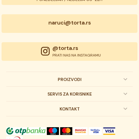
naruci@torta.rs
@torta.rs
PRATI NAS NA INSTAGRAMU
PROIZVODI
Dečije torte
SERVIS ZA KORISNIKE
Svadbene torte
Prijava na newsletter
KONTAKT
Svečane torte
Uslovi kupovine
O kompaniji
Torta klasici
Dostava robe
Novosti