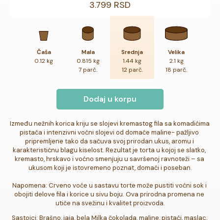
3.799 RSD
Čaša
Mala
Srednja
Velika
0.12 kg
0.815 kg
1.44 kg
2.1 kg
7 parč.
12 parč.
18 parč.
Dodaj u korpu
Između nežnih korica kriju se slojevi kremastog fila sa komadićima 
pistaća i intenzivni voćni slojevi od domaće maline- pažljivo 
pripremljene tako da sačuva svoj prirodan ukus, aromu i 
karakterističnu blagu kiselost. Rezultat je torta u kojoj se slatko, 
kremasto, hrskavo i voćno smenjuju u savršenoj ravnoteži – sa 
ukusom koji je istovremeno poznat, domaći i poseban.

Napomena: Crveno voće u sastavu torte može pustiti voćni sok i 
obojiti delove fila i korice u sivu boju. Ova prirodna promena ne 
utiče na svežinu i kvalitet proizvoda.
Sastojci: Brašno, jaja, bela Milka čokolada, maline, pistaći, maslac, 