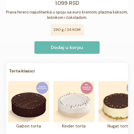
1.099 RSD
Prava ferero napolitanka u spoju sa euro kremom, plazma keksom, 
lešnikom i čokoladom.
290 g / 24 KOM
Dodaj u korpu
Torta klasici
Gabon torta
Kinder torta
Nugat torta