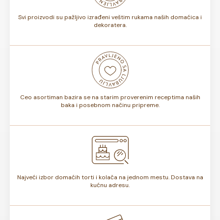
Svi proizvodi su pažljivo izrađeni veštim rukama naših domaćica i
dekoratera.
Ceo asortiman bazira se na starim proverenim receptima naših
baka i posebnom načinu pripreme.
Najveći izbor domaćih torti i kolača na jednom mestu. Dostava na
kućnu adresu.