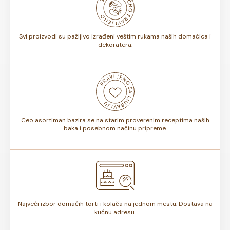
bojama na dečjoj torti ili osmisliti ceo slatki sto u istoj
nijansi.
Svi proizvodi su pažljivo izrađeni veštim rukama naših domaćica i
dekoratera.
Ceo asortiman bazira se na starim proverenim receptima naših
baka i posebnom načinu pripreme.
Najveći izbor domaćih torti i kolača na jednom mestu. Dostava na
kućnu adresu.