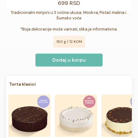
699 RSD
Tradicionalni minjoni u 3 voćna ukusa: Moskva, Pistać malina i 
Šumsko voće

*Boja dekoracije može varirati, slika je informativna.
180 g / 12 KOM
Dodaj u korpu
Torta klasici