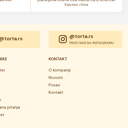
Express i Dina.
@torta.rs
@torta.rs
PRATI NAS NA INSTAGRAMU
NIKE
KONTAKT
ter
O kompaniji
Novosti
Posao
Kontakt
i
ana pitanja
tet