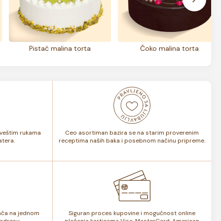
Pistać malina torta
Čoko malina torta
i veštim rukama
Ceo asortiman bazira se na starim proverenim
tera.
receptima naših baka i posebnom načinu pripreme.
lača na jednom
Siguran proces kupovine i mogućnost online
adresu.
plaćanja karticama Visa, MasterCard, American