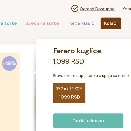
Odmah Dostupno
Kont
e torte
Svečane torte
Torta klasici
Kolači
Ferero kuglice
1.099 RSD
Prava ferero napolitanka u spoju sa euro 
290 g / 24 KOM
1099 RSD
Dodaj u korpu