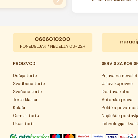
 u mešavinama.
motive na kolaču.Popsi,
ovara, možete ih uklopiti sa
.
0666010200
naruci
PONEDELJAK / NEDELJA 08-22H
PROIZVODI
SERVIS ZA KORIS
Dečije torte
Prijava na newslet
Svadbene torte
Uslovi kupovine
Svečane torte
Dostava robe
Torta klasici
Autorska prava
Kolači
Politika privatnost
Osmisli tortu
Najčešće postavlj
Ukusi torti
Tehnologija i kvali