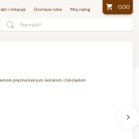
0,00
akt i lokacije
Dostava robe
Moj nalog
kremom, plazma keksom, lešnikom i čokoladom.