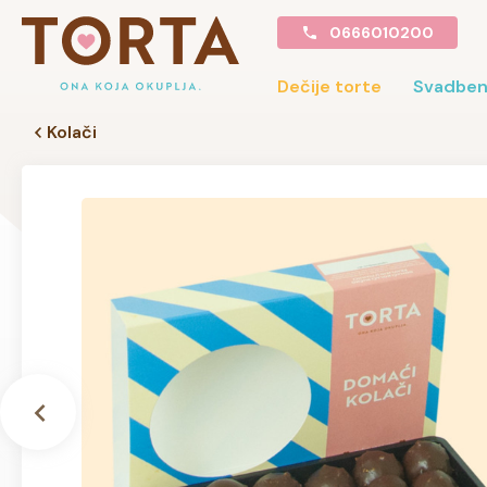
0666010200
Dečije torte
Svadben
Kolači