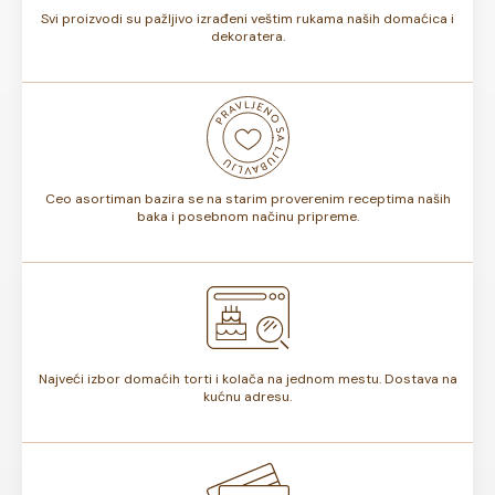
Svi proizvodi su pažljivo izrađeni veštim rukama naših domaćica i
dekoratera.
Ceo asortiman bazira se na starim proverenim receptima naših
baka i posebnom načinu pripreme.
Najveći izbor domaćih torti i kolača na jednom mestu. Dostava na
kućnu adresu.