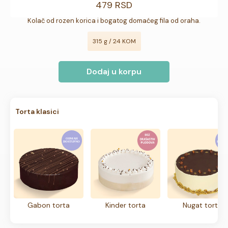
479 RSD
Kolač od rozen korica i bogatog domaćeg fila od oraha.
315 g / 24 KOM
Dodaj u korpu
Torta klasici
Gabon torta
Kinder torta
Nugat torta