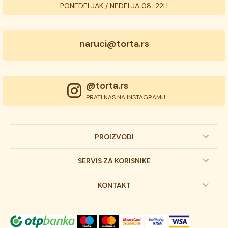
PONEDELJAK / NEDELJA 08-22H
naruci@torta.rs
@torta.rs
PRATI NAS NA INSTAGRAMU
PROIZVODI
Dečije torte
SERVIS ZA KORISNIKE
Svadbene torte
Prijava na newsletter
KONTAKT
Svečane torte
Uslovi kupovine
O kompaniji
Torta klasici