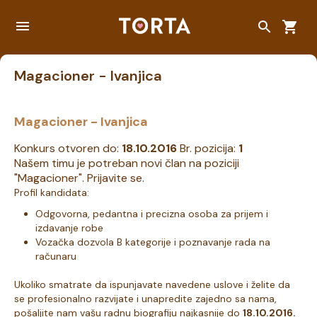
Magacioner - Ivanjica
Magacioner - Ivanjica
Konkurs otvoren do:
18.10.2016
Br. pozicija:
1
Našem timu je potreban novi član na poziciji
"Magacioner". Prijavite se.
Profil kandidata:
Odgovorna, pedantna i precizna osoba za prijem i
izdavanje robe
Vozačka dozvola B kategorije i poznavanje rada na
računaru
Ukoliko smatrate da ispunjavate navedene uslove i želite da
se profesionalno razvijate i unapredite zajedno sa nama,
pošaljite nam vašu radnu biografiju najkasnije do
18.10.2016.