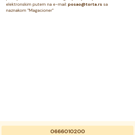
elektronskim putem na e-mail:
posao@torta.rs
sa
naznakom "Magacioner"
0666010200