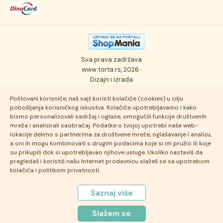
Dostava robe
Novosti
Kolači
Autorska prava
Posao
Osmisli tortu
Politika privatnosti
Kontakt
Sva prava zadržava
Ukusi torti
Najčešće postavljana pitanja
www.torta.rs, 2026 ·
Dizajn i izrada
Tehnologija i kvalitet
Poštovani korisniče, naš sajt koristi kolačiće (cookies) u cilju
pobošljanja korisničkog iskustva. Kolačiće upotrebljavamo i kako
bismo personalizovali sadržaj i oglase, omogućili funkcije društvenih
mreža i analizirali saobraćaj. Podatke o tvojoj upotrebi naše web-
lokacije delimo s partnerima za društvene mreže, oglašavanje i analizu,
a oni ih mogu kombinovati s drugim podacima koje si im pružio ili koje
su prikupili dok si upotrebljavao njihove usluge. Ukoliko nastaviš da
pregledaš i koristiš našu Internet prodavnicu slažeš se sa upotrebom
kolačića i politikom privatnosti.
Saznaj više
Slažem se