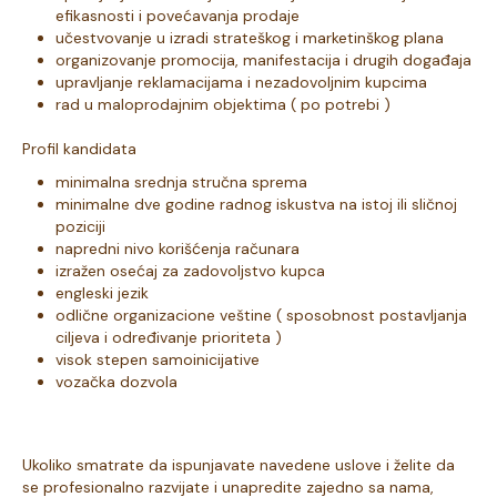
efikasnosti i povećavanja prodaje
učestvovanje u izradi strateškog i marketinškog plana
organizovanje promocija, manifestacija i drugih događaja
upravljanje reklamacijama i nezadovoljnim kupcima
rad u maloprodajnim objektima ( po potrebi )
Profil kandidata
minimalna srednja stručna sprema
minimalne dve godine radnog iskustva na istoj ili sličnoj
poziciji
napredni nivo korišćenja računara
izražen osećaj za zadovoljstvo kupca
engleski jezik
odlične organizacione veštine ( sposobnost postavljanja
ciljeva i određivanje prioriteta )
visok stepen samoinicijative
vozačka dozvola
Ukoliko smatrate da ispunjavate navedene uslove i želite da
se profesionalno razvijate i unapredite zajedno sa nama,