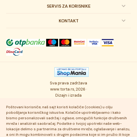
Dečije torte
SERVIS ZA KORISNIKE
Svadbene torte
Prijava na newsletter
KONTAKT
Svečane torte
Uslovi kupovine
O kompaniji
Torta klasici
Dostava robe
Novosti
Kolači
Autorska prava
Posao
Osmisli tortu
Politika privatnosti
Kontakt
Sva prava zadržava
Ukusi torti
Najčešće postavljana pitanja
www.torta.rs, 2026 ·
Dizajn i izrada
Tehnologija i kvalitet
Poštovani korisniče, naš sajt koristi kolačiće (cookies) u cilju
pobošljanja korisničkog iskustva. Kolačiće upotrebljavamo i kako
bismo personalizovali sadržaj i oglase, omogućili funkcije društvenih
mreža i analizirali saobraćaj. Podatke o tvojoj upotrebi naše web-
lokacije delimo s partnerima za društvene mreže, oglašavanje i analizu,
a oni ih mogu kombinovati s drugim podacima koje si im pružio ili koje