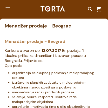
Menadžer prodaje - Beograd
Menadžer prodaje - Beograd
Konkurs otvoren do:
12.07.2017
Br. pozicija:
1
Idealna prilika za dinamičan i izazovan posao u
Beogradu. Prijavite se.
Opis posla
organizacija celokupnog poslovanja maloprodajnog
sektora
izvršavanje planskih zadataka u maloprodajnim
objektima i izradu izveštaja o poslovanju
unapređivanje rada i prodajnih procesa
selekcija, obuka, raspored i kontrola rada u
maloprodajnim objektima
upravljanje i motivacija tima u cilju obezbeđivanja