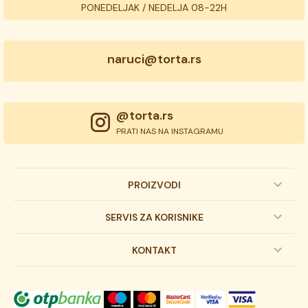
PONEDELJAK / NEDELJA 08-22H
naruci@torta.rs
@torta.rs
PRATI NAS NA INSTAGRAMU
PROIZVODI
Dečije torte
SERVIS ZA KORISNIKE
Svadbene torte
Prijava na newsletter
KONTAKT
Svečane torte
Uslovi kupovine
O kompaniji
Torta klasici