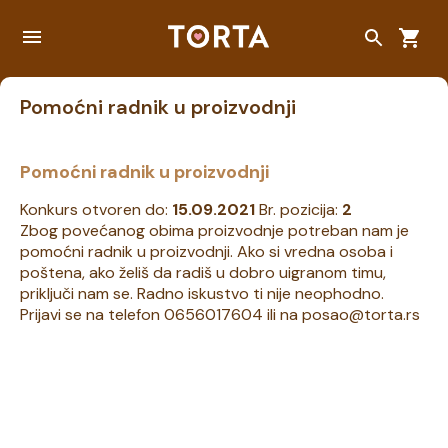
Pomoćni radnik u proizvodnji
Pomoćni radnik u proizvodnji
Konkurs otvoren do:
15.09.2021
Br. pozicija:
2
Zbog povećanog obima proizvodnje potreban nam je
pomoćni radnik u proizvodnji. Ako si vredna osoba i
poštena, ako želiš da radiš u dobro uigranom timu,
priključi nam se. Radno iskustvo ti nije neophodno.
Prijavi se na telefon 0656017604 ili na posao@torta.rs