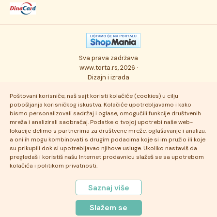
Dostava robe
Novosti
Kolači
Autorska prava
Posao
Osmisli tortu
Politika privatnosti
Kontakt
Sva prava zadržava
Ukusi torti
Najčešće postavljana pitanja
www.torta.rs, 2026 ·
Dizajn i izrada
Tehnologija i kvalitet
Poštovani korisniče, naš sajt koristi kolačiće (cookies) u cilju
pobošljanja korisničkog iskustva. Kolačiće upotrebljavamo i kako
bismo personalizovali sadržaj i oglase, omogućili funkcije društvenih
mreža i analizirali saobraćaj. Podatke o tvojoj upotrebi naše web-
lokacije delimo s partnerima za društvene mreže, oglašavanje i analizu,
a oni ih mogu kombinovati s drugim podacima koje si im pružio ili koje
su prikupili dok si upotrebljavao njihove usluge. Ukoliko nastaviš da
pregledaš i koristiš našu Internet prodavnicu slažeš se sa upotrebom
kolačića i politikom privatnosti.
Saznaj više
Slažem se