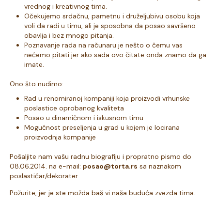
vrednog i kreativnog tima.
Očekujemo srdačnu, pametnu i druželjubivu osobu koja
voli da radi u timu, ali je sposobna da posao savršeno
obavlja i bez mnogo pitanja.
Poznavanje rada na računaru je nešto o čemu vas
nećemo pitati jer ako sada ovo čitate onda znamo da ga
imate.
Ono što nudimo:
Rad u renomiranoj kompaniji koja proizvodi vrhunske
poslastice oprobanog kvaliteta
Posao u dinamičnom i iskusnom timu
Mogućnost preseljenja u grad u kojem je locirana
proizvodnja kompanije
Pošaljite nam vašu radnu biografiju i propratno pismo do
08.06.2014. na e-mail:
posao@torta.rs
sa naznakom
poslastičar/dekorater.
Požurite, jer je ste možda baš vi naša buduća zvezda tima.