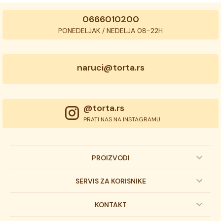
0666010200
PONEDELJAK / NEDELJA 08-22H
naruci@torta.rs
@torta.rs
PRATI NAS NA INSTAGRAMU
PROIZVODI
Dečije torte
SERVIS ZA KORISNIKE
Svadbene torte
Prijava na newsletter
KONTAKT