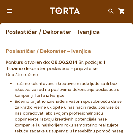
Poslastičar / Dekorater - Ivanjica
Poslastičar / Dekorater - Ivanjica
Konkurs otvoren do:
08.06.2014
Br. pozicija:
1
Tražimo dekorater poslastica - prijavite se.
Ono što tražimo:
Tražimo talentovane i kreativne mlade ljude sa ili bez
iskustva za rad na poslovima dekorisanja poslastica u
kompaniji Torta iz Ivanjice
Bićemo prijatno iznenađeni vašom sposobnošću da se
za kratko vreme uklopite u naš način rada. Još više će
nas obradovati ako svojom profesionalnošću
doprinesete razvoju kreativnih potencijala naše
kompanije i u najskorijem roku samostalno realizujete
tekuće zadatke uz superviziju i nesebičnu pomoć našeg