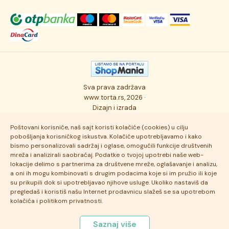
Svečane torte
Uslovi kupovine
O kompaniji
Torta klasici
Dostava robe
Novosti
Kolači
Autorska prava
Posao
Osmisli tortu
Politika privatnosti
Kontakt
Sva prava zadržava
Ukusi torti
Najčešće postavljana pitanja
www.torta.rs, 2026 ·
Dizajn i izrada
Tehnologija i kvalitet
Poštovani korisniče, naš sajt koristi kolačiće (cookies) u cilju
pobošljanja korisničkog iskustva. Kolačiće upotrebljavamo i kako
bismo personalizovali sadržaj i oglase, omogućili funkcije društvenih
mreža i analizirali saobraćaj. Podatke o tvojoj upotrebi naše web-
lokacije delimo s partnerima za društvene mreže, oglašavanje i analizu,
a oni ih mogu kombinovati s drugim podacima koje si im pružio ili koje
su prikupili dok si upotrebljavao njihove usluge. Ukoliko nastaviš da
pregledaš i koristiš našu Internet prodavnicu slažeš se sa upotrebom
kolačića i politikom privatnosti.
Saznaj više