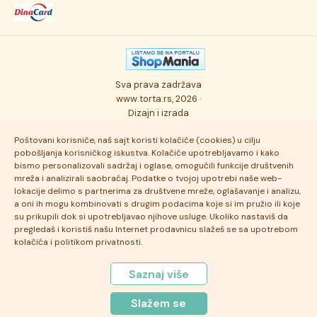
Dostava robe
Novosti
Kolači
Autorska prava
Posao
Osmisli tortu
Politika privatnosti
Kontakt
Sva prava zadržava
Ukusi torti
Najčešće postavljana pitanja
www.torta.rs, 2026 ·
Dizajn i izrada
Tehnologija i kvalitet
Poštovani korisniče, naš sajt koristi kolačiće (cookies) u cilju
pobošljanja korisničkog iskustva. Kolačiće upotrebljavamo i kako
bismo personalizovali sadržaj i oglase, omogućili funkcije društvenih
mreža i analizirali saobraćaj. Podatke o tvojoj upotrebi naše web-
lokacije delimo s partnerima za društvene mreže, oglašavanje i analizu,
a oni ih mogu kombinovati s drugim podacima koje si im pružio ili koje
su prikupili dok si upotrebljavao njihove usluge. Ukoliko nastaviš da
pregledaš i koristiš našu Internet prodavnicu slažeš se sa upotrebom
kolačića i politikom privatnosti.
Saznaj više
Slažem se