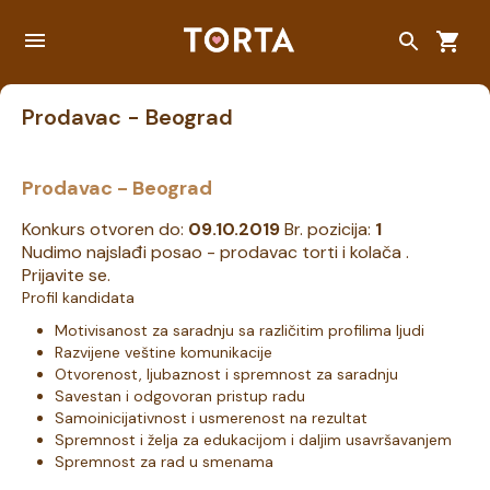
Prodavac - Beograd
Prodavac - Beograd
Konkurs otvoren do:
09.10.2019
Br. pozicija:
1
Nudimo najslađi posao - prodavac torti i kolača .
Prijavite se.
Profil kandidata
Motivisanost za saradnju sa različitim profilima ljudi
Razvijene veštine komunikacije
Otvorenost, ljubaznost i spremnost za saradnju
Savestan i odgovoran pristup radu
Samoinicijativnost i usmerenost na rezultat
Spremnost i želja za edukacijom i daljim usavršavanjem
Spremnost za rad u smenama