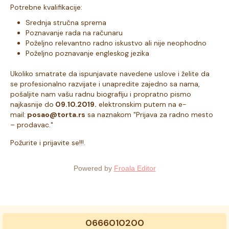
Potrebne kvalifikacije:
Srednja stručna sprema
Poznavanje rada na računaru
Poželjno relevantno radno iskustvo ali nije neophodno
Poželjno poznavanje engleskog jezika
Ukoliko smatrate da ispunjavate navedene uslove i želite da
se profesionalno razvijate i unapredite zajedno sa nama,
pošaljite nam vašu radnu biografiju i propratno pismo
najkasnije do
09.10.2019
.
elektronskim putem na e-
mail:
posao@torta.rs
sa naznakom "Prijava za radno mesto
– prodavac."
Požurite i prijavite se!!!.
Powered by
Froala Editor
0666010200