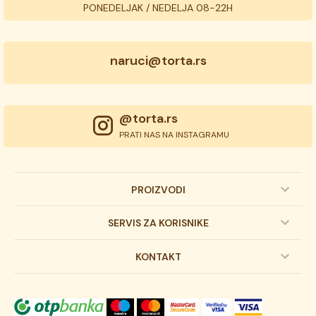
PONEDELJAK / NEDELJA 08-22H
naruci@torta.rs
@torta.rs
PRATI NAS NA INSTAGRAMU
PROIZVODI
Dečije torte
SERVIS ZA KORISNIKE
Svadbene torte
Prijava na newsletter
KONTAKT
Svečane torte
Uslovi kupovine
O kompaniji
Torta klasici