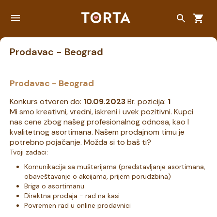
Prodavac - Beograd
Prodavac - Beograd
Konkurs otvoren do:
10.09.2023
Br. pozicija:
1
Mi smo kreativni, vredni, iskreni i uvek pozitivni. Kupci
nas cene zbog našeg profesionalnog odnosa, kao I
kvalitetnog asortimana. Našem prodajnom timu je
potrebno pojačanje. Možda si to baš ti?
Tvoji zadaci:
Komunikacija sa mušterijama (predstavljanje asortimana,
obaveštavanje o akcijama, prijem porudzbina)
Briga o asortimanu
Direktna prodaja - rad na kasi
Povremen rad u online prodavnici