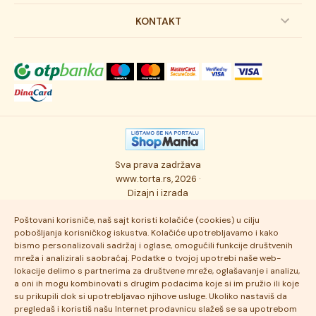
Svadbene torte
Prijava na newsletter
KONTAKT
Svečane torte
Uslovi kupovine
O kompaniji
Torta klasici
Dostava robe
Novosti
Kolači
Autorska prava
Posao
Osmisli tortu
Politika privatnosti
Kontakt
Sva prava zadržava
Ukusi torti
Najčešće postavljana pitanja
www.torta.rs, 2026 ·
Dizajn i izrada
Tehnologija i kvalitet
Poštovani korisniče, naš sajt koristi kolačiće (cookies) u cilju
pobošljanja korisničkog iskustva. Kolačiće upotrebljavamo i kako
bismo personalizovali sadržaj i oglase, omogućili funkcije društvenih
mreža i analizirali saobraćaj. Podatke o tvojoj upotrebi naše web-
lokacije delimo s partnerima za društvene mreže, oglašavanje i analizu,
a oni ih mogu kombinovati s drugim podacima koje si im pružio ili koje
su prikupili dok si upotrebljavao njihove usluge. Ukoliko nastaviš da
pregledaš i koristiš našu Internet prodavnicu slažeš se sa upotrebom