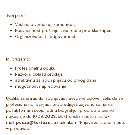
Tvoj profil:
Veština u verbalnoj komunikaciji
Posvećenost pružanju izvanredne podrške kupcu
Organizovanost i odgovornost
Mi pružamo:
Profesionalnu obuku
Razvoj u oblasti prodaje
atraktivnu zaradu i prijavu od prvog dana
mogućnost napredovanja
Ukoliko smatraš da ispunjavaš navedene uslove i želiš da se
profesionalno razvijaš i unapredjuješ zajedno sa nama,
pošaljite nam svoju radnu biografiju i propratno pismo
najkasnije do 10.09
.2023.
elektronskim putem na e-
mail:
posao@torta.rs
sa naznakom "Prijava za radno mesto
– prodavac."