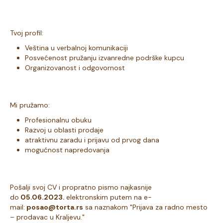
Tvoj profil:
Veština u verbalnoj komunikaciji
Posvećenost pružanju izvanredne podrške kupcu
Organizovanost i odgovornost
Mi pružamo:
Profesionalnu obuku
Razvoj u oblasti prodaje
atraktivnu zaradu i prijavu od prvog dana
mogućnost napredovanja
Pošalji svoj CV i propratno pismo najkasnije
do
05.06.2023.
elektronskim putem na e-
mail:
posao@torta.rs
sa naznakom "Prijava za radno mesto
– prodavac u Kraljevu."