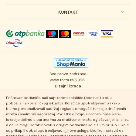
Svadbene torte
Prijava na newsletter
KONTAKT
Svečane torte
Uslovi kupovine
O kompaniji
Torta klasici
Dostava robe
Novosti
Kolači
Autorska prava
Posao
Osmisli tortu
Politika privatnosti
Kontakt
Sva prava zadržava
Ukusi torti
Najčešće postavljana pitanja
www.torta.rs, 2026 ·
Dizajn i izrada
Tehnologija i kvalitet
Poštovani korisniče, naš sajt koristi kolačiće (cookies) u cilju
pobošljanja korisničkog iskustva. Kolačiće upotrebljavamo i kako
bismo personalizovali sadržaj i oglase, omogućili funkcije društvenih
mreža i analizirali saobraćaj. Podatke o tvojoj upotrebi naše web-
lokacije delimo s partnerima za društvene mreže, oglašavanje i analizu,
a oni ih mogu kombinovati s drugim podacima koje si im pružio ili koje
su prikupili dok si upotrebljavao njihove usluge. Ukoliko nastaviš da