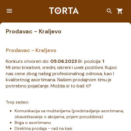
Prodavac - Kraljevo
Prodavac - Kraljevo
Konkurs otvoren do:
05.06.2023
Br. pozicija:
1
Mi smo kreativni, vredni, iskreni i uvek pozitivni. Kupci
nas cene zbog našeg profesionalnog odnosa, kao I
kvalitetnog asortimana. Našem prodajnom timu je
potrebno pojačanje. Možda si to baš ti?
Tvoji zadaci:
Komunikacija sa mušterijama (predstavljanje asortimana,
obaveštavanje o akcijama, prijem porudzbina)
Briga o asortimanu
Direktna prodaja - rad na kasi