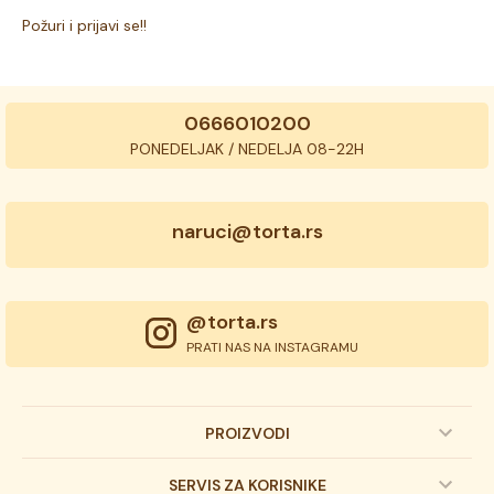
Požuri i prijavi se!!
0666010200
PONEDELJAK / NEDELJA 08-22H
naruci@torta.rs
@torta.rs
PRATI NAS NA INSTAGRAMU
PROIZVODI
Dečije torte
SERVIS ZA KORISNIKE