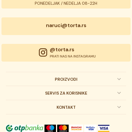
PONEDELJAK / NEDELJA 08-22H
naruci@torta.rs
@torta.rs
PRATI NAS NA INSTAGRAMU
PROIZVODI
Dečije torte
SERVIS ZA KORISNIKE
Svadbene torte
Prijava na newsletter
KONTAKT
Svečane torte
Uslovi kupovine
O kompaniji
Torta klasici