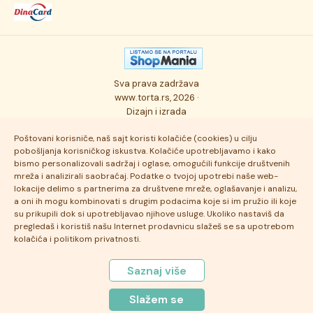
Dostava robe
Novosti
Kolači
Autorska prava
Posao
Osmisli tortu
Politika privatnosti
Kontakt
Sva prava zadržava
Ukusi torti
Najčešće postavljana pitanja
www.torta.rs, 2026 ·
Dizajn i izrada
Tehnologija i kvalitet
Poštovani korisniče, naš sajt koristi kolačiće (cookies) u cilju
pobošljanja korisničkog iskustva. Kolačiće upotrebljavamo i kako
bismo personalizovali sadržaj i oglase, omogućili funkcije društvenih
mreža i analizirali saobraćaj. Podatke o tvojoj upotrebi naše web-
lokacije delimo s partnerima za društvene mreže, oglašavanje i analizu,
a oni ih mogu kombinovati s drugim podacima koje si im pružio ili koje
su prikupili dok si upotrebljavao njihove usluge. Ukoliko nastaviš da
pregledaš i koristiš našu Internet prodavnicu slažeš se sa upotrebom
kolačića i politikom privatnosti.
Saznaj više
Slažem se