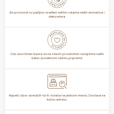
torte.
Svi proizvodi su pažljivo izrađeni veštim rukama naših domaćica i
dekoratera.
Ceo asortiman bazira se na starim proverenim receptima naših
baka i posebnom načinu pripreme.
Najveći izbor domaćih torti i kolača na jednom mestu. Dostava na
kućnu adresu.