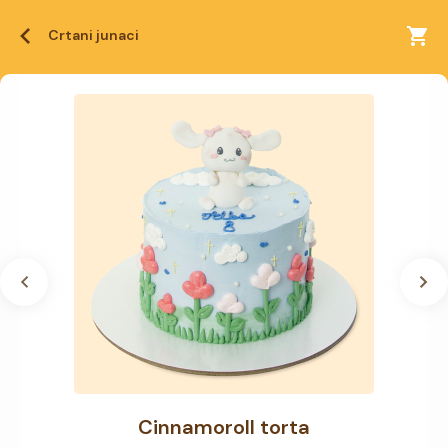
Crtani junaci
Cinnamoroll torta