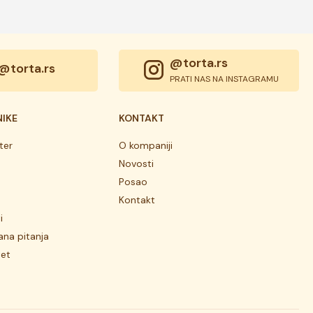
@torta.rs
@torta.rs
PRATI NAS NA INSTAGRAMU
NIKE
KONTAKT
ter
O kompaniji
Novosti
Posao
Kontakt
i
ana pitanja
tet