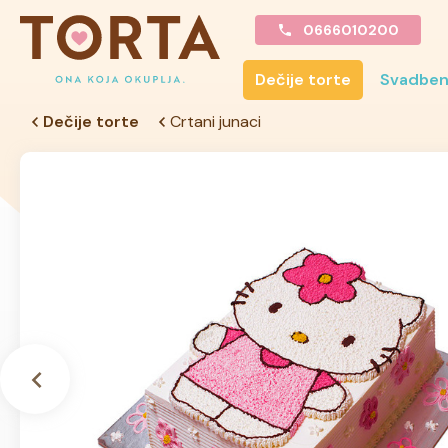
0666010200
Dečije torte
Svadben
Dečije torte
Crtani junaci