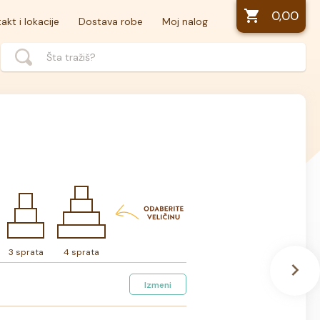
0,00
akt i lokacije
Dostava robe
Moj nalog
3 sprata
4 sprata
Izmeni