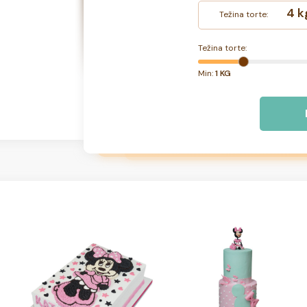
4 k
Težina torte:
Težina torte:
Min:
1 KG