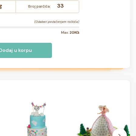
g
33
Broj parčića:
(Odaberi povlačenjem točkića)
Max:
20KG
Dodaj u korpu