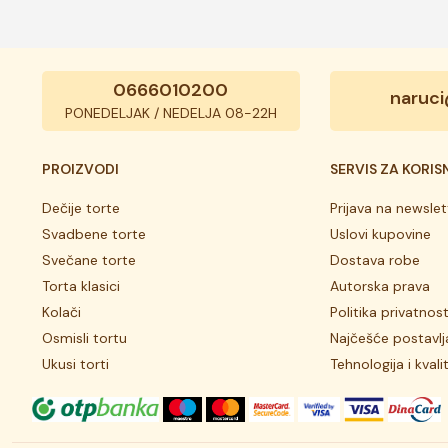
0666010200
naruci
PONEDELJAK / NEDELJA 08-22H
PROIZVODI
SERVIS ZA KORIS
Dečije torte
Prijava na newslet
Svadbene torte
Uslovi kupovine
Svečane torte
Dostava robe
Torta klasici
Autorska prava
Kolači
Politika privatnost
Osmisli tortu
Najčešće postavlj
Ukusi torti
Tehnologija i kvali