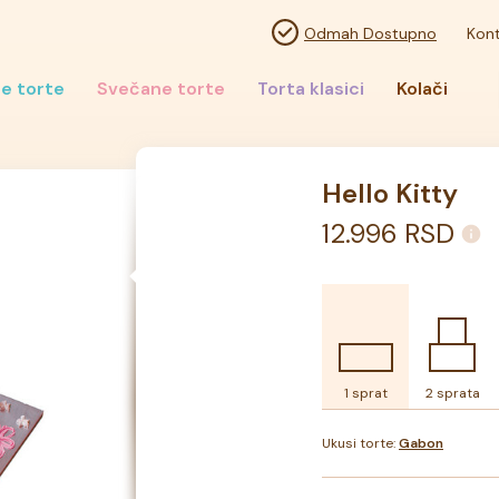
Odmah Dostupno
Kont
e torte
Svečane torte
Torta klasici
Kolači
Hello Kitty
12.996
RSD
1 sprat
2 sprata
Ukusi torte:
Gabon