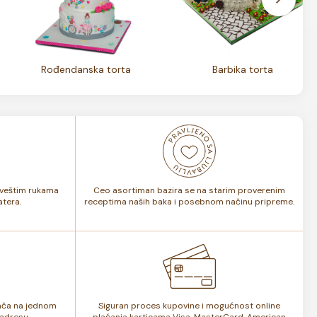
Rođendanska torta
Barbika torta
i veštim rukama
Ceo asortiman bazira se na starim proverenim
tera.
receptima naših baka i posebnom načinu pripreme.
lača na jednom
Siguran proces kupovine i mogućnost online
adresu.
plaćanja karticama Visa, MasterCard, American