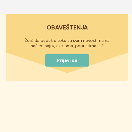
OBAVEŠTENJA
Želiš da budeš u toku sa svim novostima na
našem sajtu, akcijama, popustima ... ?
Prijavi se