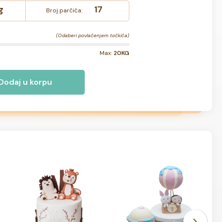
g
17
Broj parčića:
(Odaberi povlačenjem točkića)
Max:
20KG
Dodaj u korpu