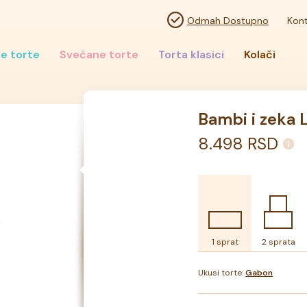
Odmah Dostupno
Kont
e torte
Svečane torte
Torta klasici
Kolači
Bambi i zeka 
8.498
RSD
1 sprat
2 sprata
Ukusi torte:
Gabon