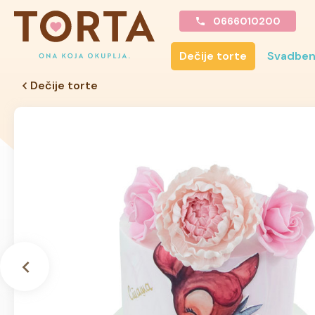
0666010200
Dečije torte
Svadben
Dečije torte