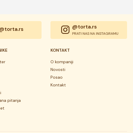
@torta.rs
@torta.rs
PRATI NAS NA INSTAGRAMU
NIKE
KONTAKT
ter
O kompaniji
Novosti
Posao
Kontakt
i
ana pitanja
tet