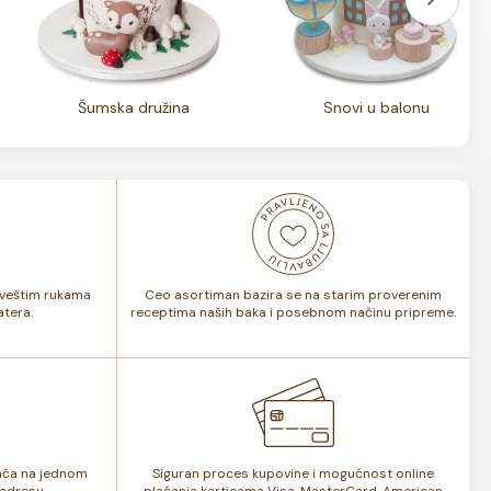
Šumska družina
Snovi u balonu
i veštim rukama
Ceo asortiman bazira se na starim proverenim
tera.
receptima naših baka i posebnom načinu pripreme.
lača na jednom
Siguran proces kupovine i mogućnost online
adresu.
plaćanja karticama Visa, MasterCard, American