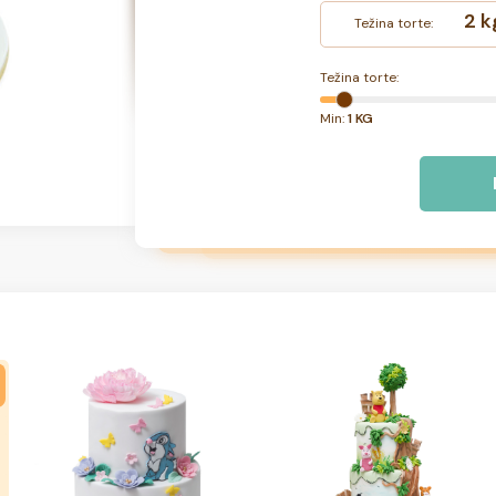
2 k
Težina torte:
Težina torte:
Min:
1 KG