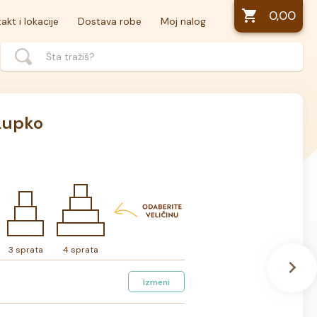
0,00
akt i lokacije
Dostava robe
Moj nalog
Lupko
3 sprata
4 sprata
Izmeni