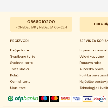
0666010200
naruci
PONEDELJAK / NEDELJA 08-22H
PROIZVODI
SERVIS ZA KORIS
Dečije torte
Prijava na newslet
Svadbene torte
Uslovi kupovine
Svečane torte
Dostava robe
Torta klasici
Autorska prava
Kolači
Politika privatnost
Osmisli tortu
Najčešće postavlj
Ukusi torti
Tehnologija i kvali