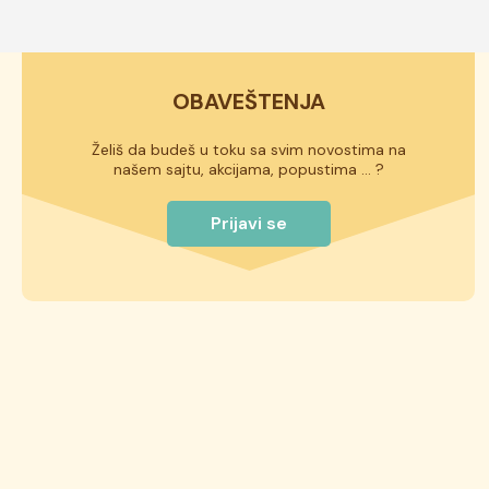
OBAVEŠTENJA
Želiš da budeš u toku sa svim novostima na
našem sajtu, akcijama, popustima ... ?
Prijavi se