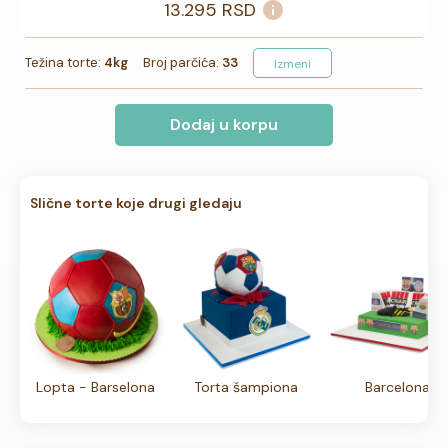
13.295
RSD
Težina torte:
4kg
Broj parčića:
33
Izmeni
Dodaj u korpu
Slične torte koje drugi gledaju
Lopta - Barselona
Torta šampiona
Barcelona