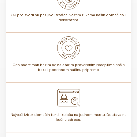
torte.
Svi proizvodi su pažljivo izrađeni veštim rukama naših domaćica i
dekoratera.
Ceo asortiman bazira se na starim proverenim receptima naših
baka i posebnom načinu pripreme.
Najveći izbor domaćih torti i kolača na jednom mestu. Dostava na
kućnu adresu.