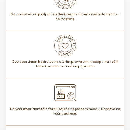
torte.
Svi proizvodi su pažljivo izrađeni veštim rukama naših domaćica i
dekoratera.
Ceo asortiman bazira se na starim proverenim receptima naših
baka i posebnom načinu pripreme.
Najveći izbor domaćih torti i kolača na jednom mestu. Dostava na
kućnu adresu.