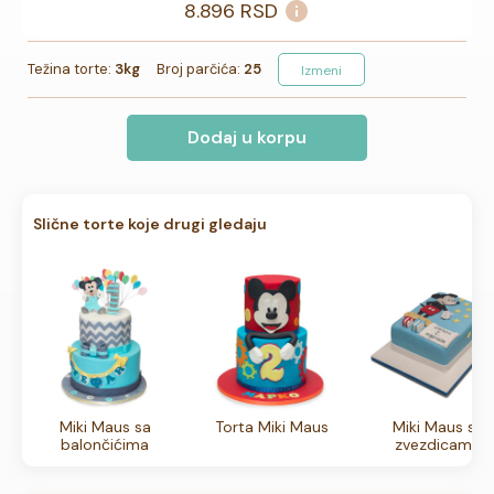
8.896
RSD
Težina torte:
3kg
Broj parčića:
25
Izmeni
Dodaj u korpu
Slične torte koje drugi gledaju
Miki Maus sa
Torta Miki Maus
Miki Maus sa
balončićima
zvezdicama