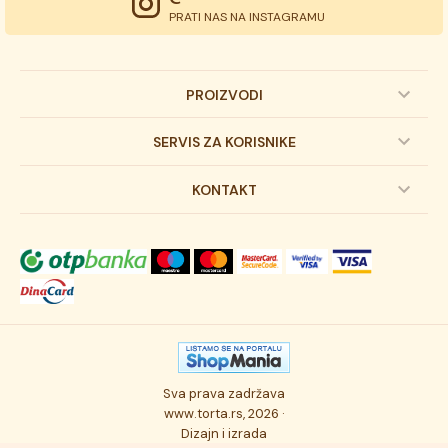
PRATI NAS NA INSTAGRAMU
PROIZVODI
Dečije torte
SERVIS ZA KORISNIKE
Svadbene torte
Prijava na newsletter
KONTAKT
Svečane torte
Uslovi kupovine
O kompaniji
Torta klasici
Dostava robe
Novosti
Kolači
Autorska prava
Posao
Osmisli tortu
Politika privatnosti
Kontakt
Sva prava zadržava
Ukusi torti
Najčešće postavljana pitanja
www.torta.rs, 2026 ·
Dizajn i izrada