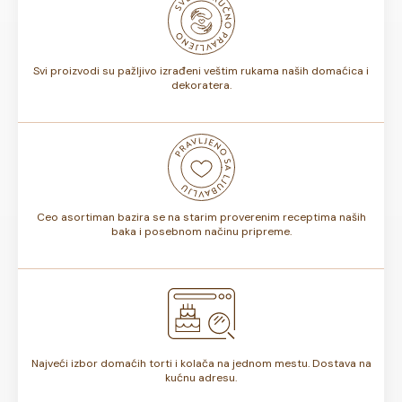
biti od 7 do 10 dana. Rok trajanja je istaknut na deklaraciji
torte.
Svi proizvodi su pažljivo izrađeni veštim rukama naših domaćica i
dekoratera.
Ceo asortiman bazira se na starim proverenim receptima naših
baka i posebnom načinu pripreme.
Najveći izbor domaćih torti i kolača na jednom mestu. Dostava na
kućnu adresu.