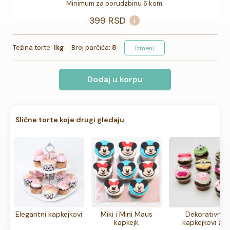
Minimum za porudzbinu 6 kom.
399
RSD
Težina torte:
1kg
Broj parčića:
8
Izmeni
Dodaj u korpu
Slične torte koje drugi gledaju
Elegantni kapkejkovi
Miki i Mini Maus
Dekorativni
kapkejk
kapkejkovi za