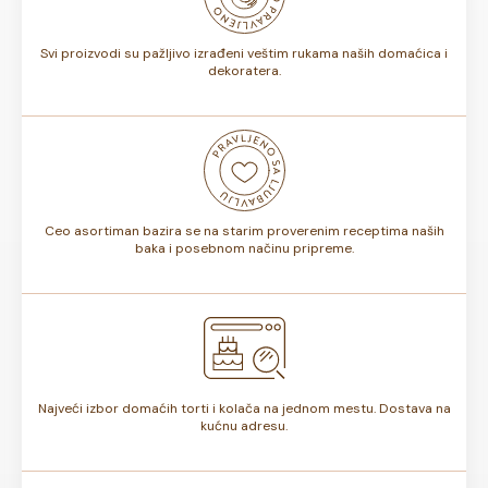
torte.
Svi proizvodi su pažljivo izrađeni veštim rukama naših domaćica i
dekoratera.
Ceo asortiman bazira se na starim proverenim receptima naših
baka i posebnom načinu pripreme.
Najveći izbor domaćih torti i kolača na jednom mestu. Dostava na
kućnu adresu.