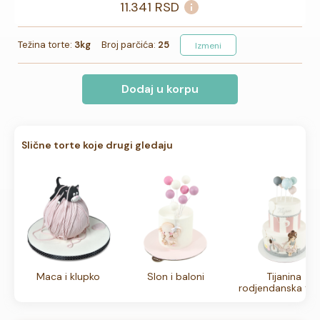
11.341
RSD
Težina torte:
3kg
Broj parčića:
25
Izmeni
Dodaj u korpu
Slične torte koje drugi gledaju
Maca i klupko
Slon i baloni
Tijanina
rodjendanska tor