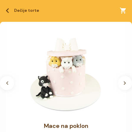
Dečije torte
Mace na poklon