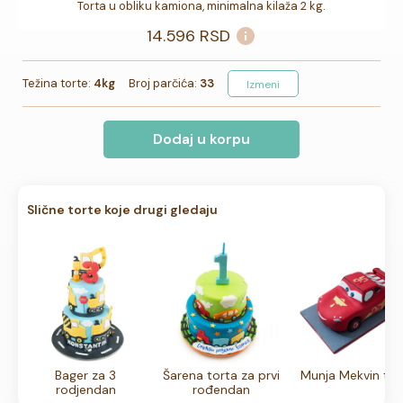
Torta u obliku kamiona, minimalna kilaža 2 kg.
14.596
RSD
Težina torte:
4kg
Broj parčića:
33
Izmeni
Dodaj u korpu
Slične torte koje drugi gledaju
Bager za 3
Šarena torta za prvi
Munja Mekvin tor
rodjendan
rođendan