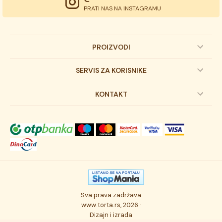
PRATI NAS NA INSTAGRAMU
PROIZVODI
Dečije torte
SERVIS ZA KORISNIKE
Svadbene torte
Prijava na newsletter
KONTAKT
Svečane torte
Uslovi kupovine
O kompaniji
Torta klasici
Dostava robe
Novosti
Kolači
Autorska prava
Posao
Osmisli tortu
Politika privatnosti
Kontakt
Sva prava zadržava
Ukusi torti
Najčešće postavljana pitanja
www.torta.rs, 2026 ·
Dizajn i izrada