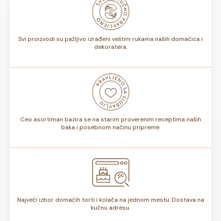
biti od 7 do 10 dana. Rok trajanja je istaknut na deklaraciji
torte.
Svi proizvodi su pažljivo izrađeni veštim rukama naših domaćica i
dekoratera.
Ceo asortiman bazira se na starim proverenim receptima naših
baka i posebnom načinu pripreme.
Najveći izbor domaćih torti i kolača na jednom mestu. Dostava na
kućnu adresu.