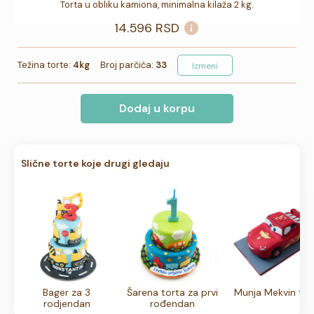
Torta u obliku kamiona, minimalna kilaža 2 kg.
14.596
RSD
Težina torte:
4kg
Broj parčića:
33
Izmeni
Dodaj u korpu
Slične torte koje drugi gledaju
Bager za 3
Šarena torta za prvi
Munja Mekvin tor
rodjendan
rođendan