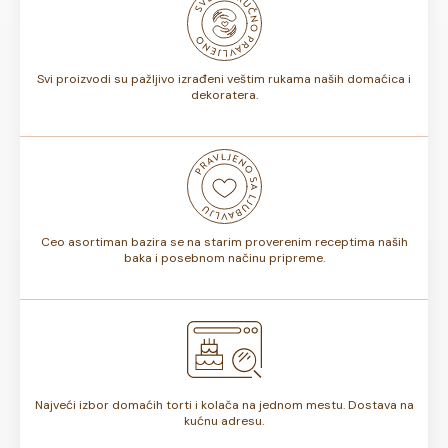
biti od 7 do 10 dana. Rok trajanja je istaknut na deklaraciji
torte.
Svi proizvodi su pažljivo izrađeni veštim rukama naših domaćica i
dekoratera.
Ceo asortiman bazira se na starim proverenim receptima naših
baka i posebnom načinu pripreme.
Najveći izbor domaćih torti i kolača na jednom mestu. Dostava na
kućnu adresu.