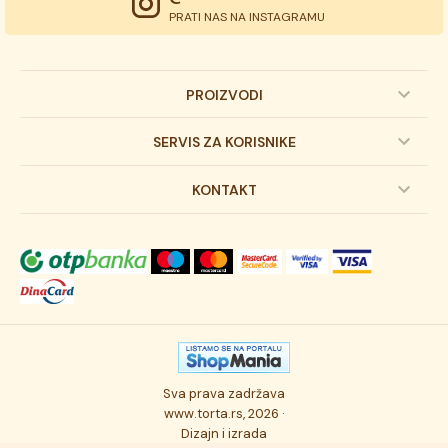
PRATI NAS NA INSTAGRAMU
PROIZVODI
Dečije torte
SERVIS ZA KORISNIKE
Svadbene torte
Prijava na newsletter
KONTAKT
Svečane torte
Uslovi kupovine
O kompaniji
Torta klasici
Dostava robe
Novosti
Kolači
Autorska prava
Posao
Osmisli tortu
Politika privatnosti
Kontakt
Sva prava zadržava
Ukusi torti
Najčešće postavljana pitanja
www.torta.rs, 2026 ·
Dizajn i izrada