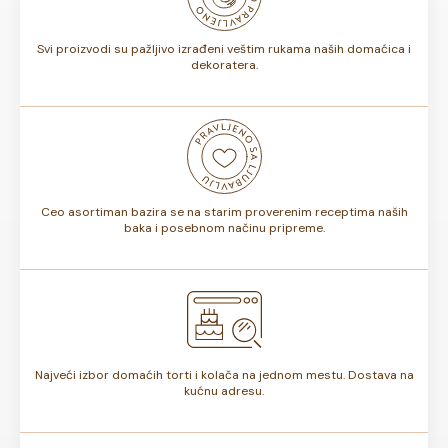
torte.
Svi proizvodi su pažljivo izrađeni veštim rukama naših domaćica i
dekoratera.
Ceo asortiman bazira se na starim proverenim receptima naših
baka i posebnom načinu pripreme.
Najveći izbor domaćih torti i kolača na jednom mestu. Dostava na
kućnu adresu.