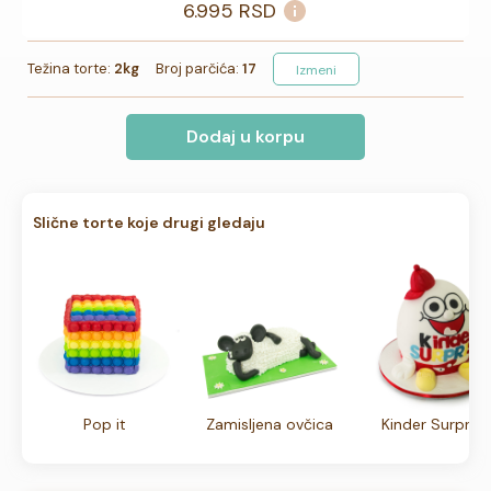
6.995
RSD
Težina torte:
2kg
Broj parčića:
17
Izmeni
Dodaj u korpu
Slične torte koje drugi gledaju
Pop it
Zamisljena ovčica
Kinder Surprise