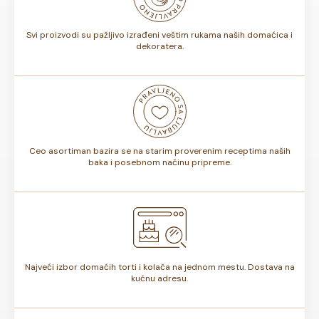
torte.
Svi proizvodi su pažljivo izrađeni veštim rukama naših domaćica i
dekoratera.
Ceo asortiman bazira se na starim proverenim receptima naših
baka i posebnom načinu pripreme.
Najveći izbor domaćih torti i kolača na jednom mestu. Dostava na
kućnu adresu.