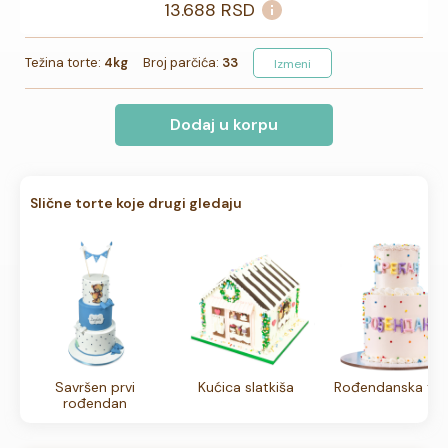
13.688
RSD
Težina torte:
4kg
Broj parčića:
33
Izmeni
Dodaj u korpu
Slične torte koje drugi gledaju
Savršen prvi
Kućica slatkiša
Rođendanska tor
rođendan