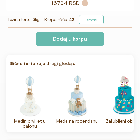
16.794
RSD
Težina torte:
5kg
Broj parčića:
42
Izmeni
Dodaj u korpu
Slične torte koje drugi gledaju
Medin prvi let u
Mede na rođendanu
Zaljubljeni oblač
balonu