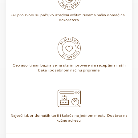
torte.
Svi proizvodi su pažljivo izrađeni veštim rukama naših domaćica i
dekoratera.
Ceo asortiman bazira se na starim proverenim receptima naših
baka i posebnom načinu pripreme.
Najveći izbor domaćih torti i kolača na jednom mestu. Dostava na
kućnu adresu.