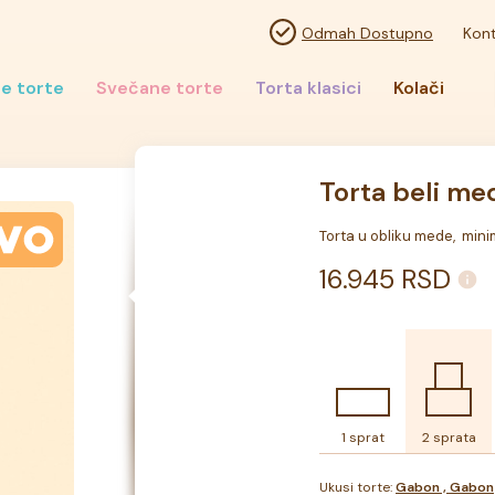
Odmah Dostupno
Kont
e torte
Svečane torte
Torta klasici
Kolači
Torta beli me
Torta u obliku mede,  mini
16.945
RSD
1 sprat
2 sprata
Ukusi torte:
Gabon , Gabon