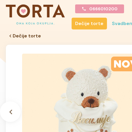
0666010200
Dečije torte
Svadben
Dečije torte