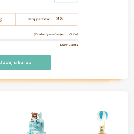
g
33
Broj parčića:
(Odaberi povlačenjem točkića)
Max:
20KG
Dodaj u korpu