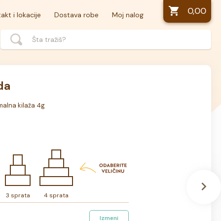
0,00
akt i lokacije
Dostava robe
Moj nalog
da
malna kilaža 4g
3 sprata
4 sprata
Izmeni