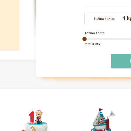
4 k
Težina torte:
Težina torte:
Min:
4 KG