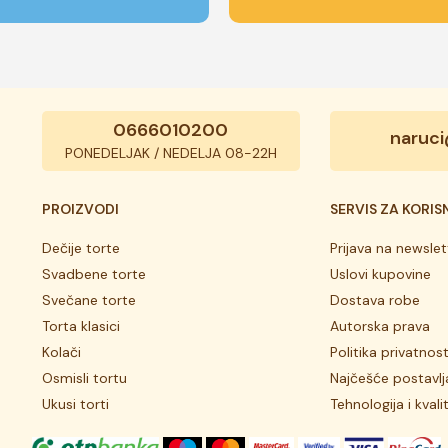
0666010200
naruci
PONEDELJAK / NEDELJA 08-22H
PROIZVODI
SERVIS ZA KORIS
Dečije torte
Prijava na newslet
Svadbene torte
Uslovi kupovine
Svečane torte
Dostava robe
Torta klasici
Autorska prava
Kolači
Politika privatnost
Osmisli tortu
Najčešće postavlj
Ukusi torti
Tehnologija i kvali