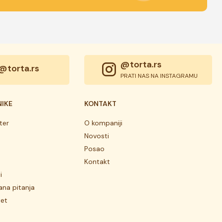
@torta.rs
@torta.rs
PRATI NAS NA INSTAGRAMU
NIKE
KONTAKT
ter
O kompaniji
Novosti
Posao
Kontakt
i
ana pitanja
tet