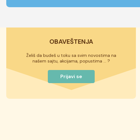
OBAVEŠTENJA
Želiš da budeš u toku sa svim novostima na
našem sajtu, akcijama, popustima ... ?
Prijavi se