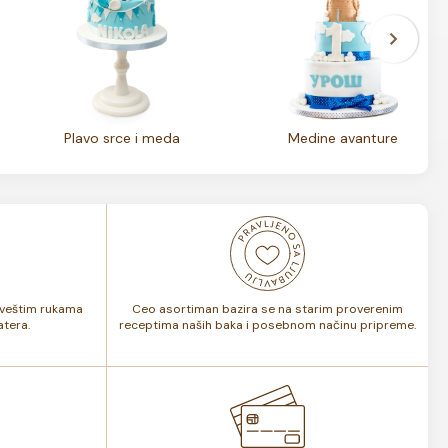
Plavo srce i meda
Medine avanture
i veštim rukama
Ceo asortiman bazira se na starim proverenim
tera.
receptima naših baka i posebnom načinu pripreme.