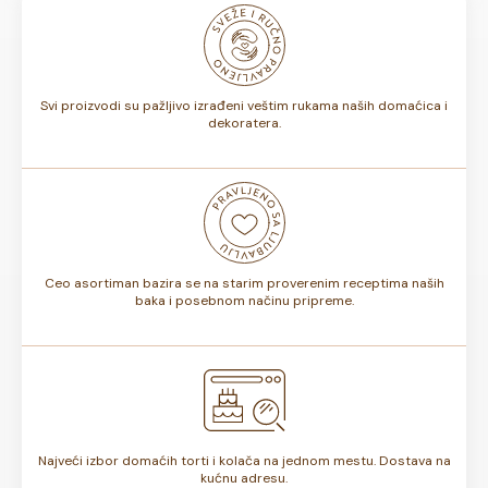
odnosno, da li sadrže voće ili ne, rok trajanja torte može
biti od 7 do 10 dana. Rok trajanja je istaknut na deklaraciji
torte.
Svi proizvodi su pažljivo izrađeni veštim rukama naših domaćica i
dekoratera.
Ceo asortiman bazira se na starim proverenim receptima naših
baka i posebnom načinu pripreme.
Najveći izbor domaćih torti i kolača na jednom mestu. Dostava na
kućnu adresu.