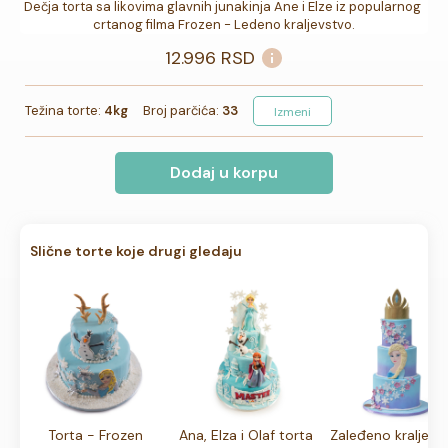
Dečja torta sa likovima glavnih junakinja Ane i Elze iz popularnog 
crtanog filma Frozen - Ledeno kraljevstvo.
12.996
RSD
Težina torte:
4kg
Broj parčića:
33
Izmeni
Dodaj u korpu
Slične torte koje drugi gledaju
Torta - Frozen
Ana, Elza i Olaf torta
Zaleđeno kraljevs