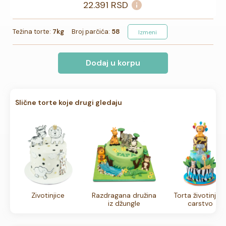
22.391
RSD
Težina torte:
7kg
Broj parčića:
58
Izmeni
Dodaj u korpu
Slične torte koje drugi gledaju
Zivotinjice
Razdragana družina
Torta životinjsk
iz džungle
carstvo