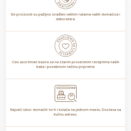
torte.
Svi proizvodi su pažljivo izrađeni veštim rukama naših domaćica i
dekoratera.
Ceo asortiman bazira se na starim proverenim receptima naših
baka i posebnom načinu pripreme.
Najveći izbor domaćih torti i kolača na jednom mestu. Dostava na
kućnu adresu.