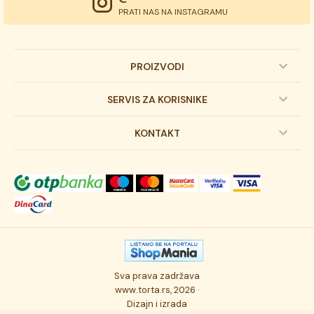
PRATI NAS NA INSTAGRAMU
PROIZVODI
Dečije torte
SERVIS ZA KORISNIKE
Svadbene torte
Prijava na newsletter
KONTAKT
Svečane torte
Uslovi kupovine
O kompaniji
Torta klasici
Dostava robe
Novosti
Kolači
Autorska prava
Posao
Osmisli tortu
Politika privatnosti
Kontakt
Sva prava zadržava
Ukusi torti
Najčešće postavljana pitanja
www.torta.rs, 2026 ·
Dizajn i izrada