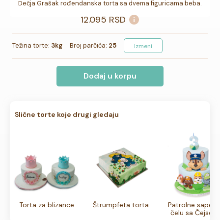
Dečja Grašak rođendanska torta sa dvema figuricama beba.
12.095
RSD
Težina torte:
3kg
Broj parčića:
25
Izmeni
Dodaj u korpu
Slične torte koje drugi gledaju
Torta za blizance
Štrumpfeta torta
Patrolne sape n
čelu sa Čejsom