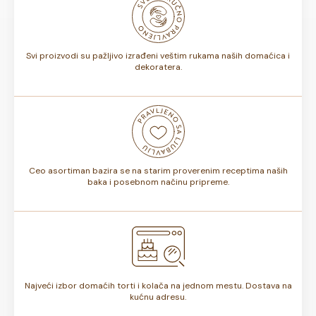
biti od 7 do 10 dana. Rok trajanja je istaknut na deklaraciji
torte.
Svi proizvodi su pažljivo izrađeni veštim rukama naših domaćica i
dekoratera.
Ceo asortiman bazira se na starim proverenim receptima naših
baka i posebnom načinu pripreme.
Najveći izbor domaćih torti i kolača na jednom mestu. Dostava na
kućnu adresu.