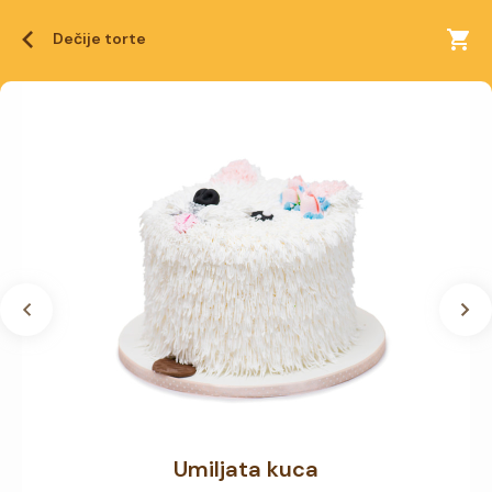
Dečije torte
Umiljata kuca