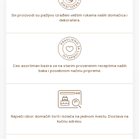
torte.
Svi proizvodi su pažljivo izrađeni veštim rukama naših domaćica i
dekoratera.
Ceo asortiman bazira se na starim proverenim receptima naših
baka i posebnom načinu pripreme.
Najveći izbor domaćih torti i kolača na jednom mestu. Dostava na
kućnu adresu.