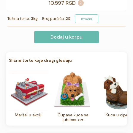
10.597
RSD
Težina torte:
3kg
Broj parčića:
25
Izmeni
Dodaj u korpu
Slične torte koje drugi gledaju
Maršal u akciji
Čupava kuca sa
Kuca u cipeli
ljubicastom
masnom