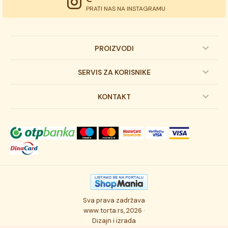
PRATI NAS NA INSTAGRAMU
PROIZVODI
Dečije torte
SERVIS ZA KORISNIKE
Svadbene torte
Prijava na newsletter
KONTAKT
Svečane torte
Uslovi kupovine
O kompaniji
Torta klasici
Dostava robe
Novosti
Kolači
Autorska prava
Posao
Osmisli tortu
Politika privatnosti
Kontakt
Sva prava zadržava
Ukusi torti
Najčešće postavljana pitanja
www.torta.rs, 2026 ·
Dizajn i izrada