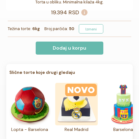
Torta u obliku. Minimalna kilaža 4kg.
19.394
RSD
Težina torte:
6kg
Broj parčića:
50
Izmeni
Dodaj u korpu
Slične torte koje drugi gledaju
Lopta - Barselona
Real Madrid
Barselona