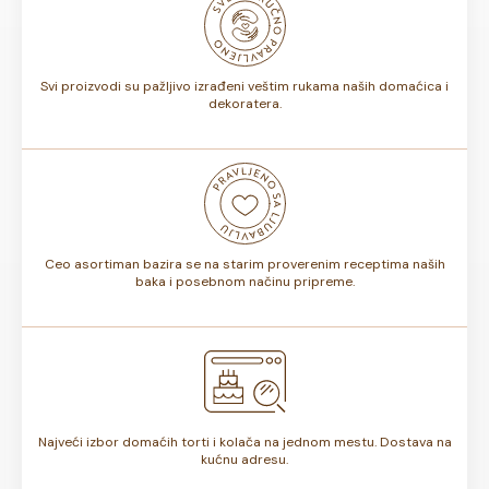
biti od 7 do 10 dana. Rok trajanja je istaknut na deklaraciji
torte.
Svi proizvodi su pažljivo izrađeni veštim rukama naših domaćica i
dekoratera.
Ceo asortiman bazira se na starim proverenim receptima naših
baka i posebnom načinu pripreme.
Najveći izbor domaćih torti i kolača na jednom mestu. Dostava na
kućnu adresu.