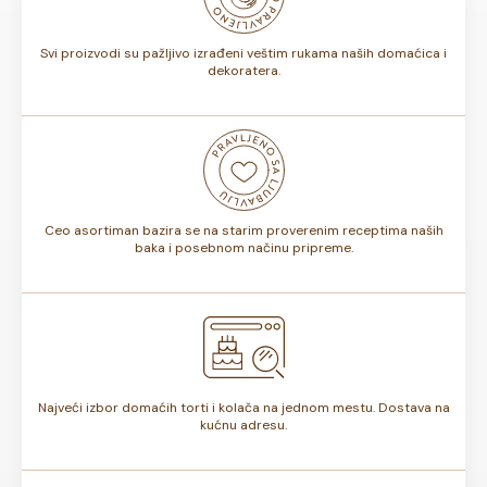
torte.
Svi proizvodi su pažljivo izrađeni veštim rukama naših domaćica i
dekoratera.
Ceo asortiman bazira se na starim proverenim receptima naših
baka i posebnom načinu pripreme.
Najveći izbor domaćih torti i kolača na jednom mestu. Dostava na
kućnu adresu.