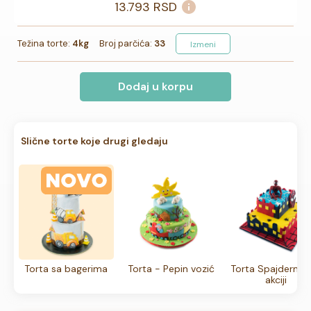
13.793
RSD
Težina torte:
4kg
Broj parčića:
33
Izmeni
Dodaj u korpu
Slične torte koje drugi gledaju
Torta sa bagerima
Torta - Pepin vozić
Torta Spajderme
akciji