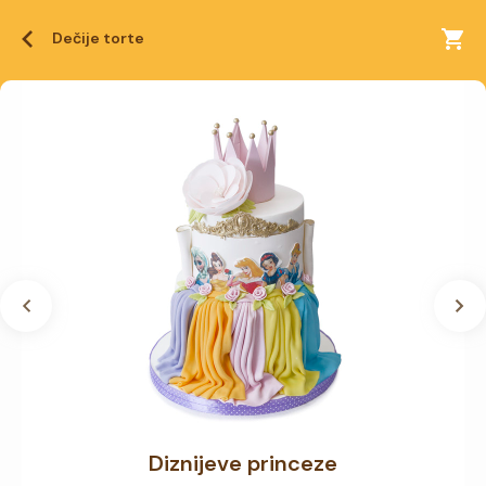
Dečije torte
Diznijeve princeze