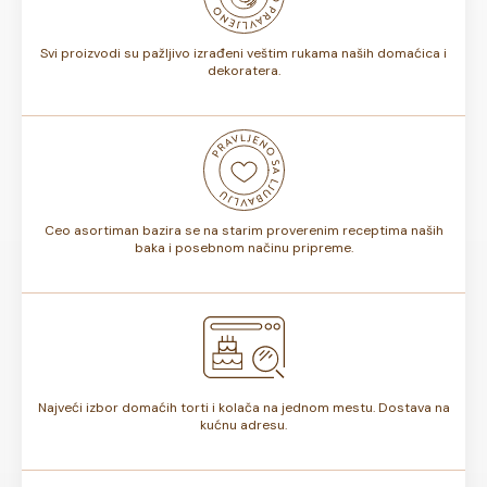
torte.
Svi proizvodi su pažljivo izrađeni veštim rukama naših domaćica i
dekoratera.
Ceo asortiman bazira se na starim proverenim receptima naših
baka i posebnom načinu pripreme.
Najveći izbor domaćih torti i kolača na jednom mestu. Dostava na
kućnu adresu.