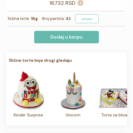
16.732
RSD
Težina torte:
5kg
Broj parčića:
42
Izmeni
Dodaj u korpu
Slične torte koje drugi gledaju
Kinder Surprise
Unicorn
Torta za blizanc