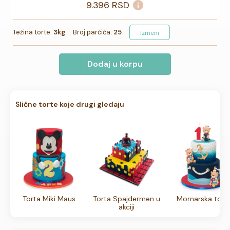
9.396
RSD
Težina torte:
3kg
Broj parčića:
25
Izmeni
Dodaj u korpu
Slične torte koje drugi gledaju
Torta Miki Maus
Torta Spajdermen u
Mornarska tort
akciji