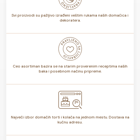
torte.
Svi proizvodi su pažljivo izrađeni veštim rukama naših domaćica i
dekoratera.
Ceo asortiman bazira se na starim proverenim receptima naših
baka i posebnom načinu pripreme.
Najveći izbor domaćih torti i kolača na jednom mestu. Dostava na
kućnu adresu.