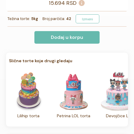
15.694
RSD
Težina torte:
5kg
Broj parčića:
42
Izmeni
Dodaj u korpu
Slične torte koje drugi gledaju
Lilihip torta
Petrina LOL torta
Devojčice Lol