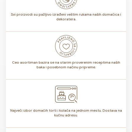
torte.
Svi proizvodi su pažljivo izrađeni veštim rukama naših domaćica i
dekoratera.
Ceo asortiman bazira se na starim proverenim receptima naših
baka i posebnom načinu pripreme.
Najveći izbor domaćih torti i kolača na jednom mestu. Dostava na
kućnu adresu.