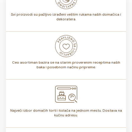
torte.
Svi proizvodi su pažljivo izrađeni veštim rukama naših domaćica i
dekoratera.
Ceo asortiman bazira se na starim proverenim receptima naših
baka i posebnom načinu pripreme.
Najveći izbor domaćih torti i kolača na jednom mestu. Dostava na
kućnu adresu.