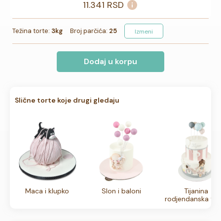
11.341
RSD
Težina torte:
3kg
Broj parčića:
25
Izmeni
Dodaj u korpu
Slične torte koje drugi gledaju
Maca i klupko
Slon i baloni
Tijanina
rodjendanska tor